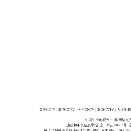
关于CCTV
|
联系CCTV
|
关于CNTV
|
联系CNTV
|
人才招聘
中国中央电视台 中国网络电
违法和不良信息举报
京ICP证060535号
网上传播视听节目许可证号 0102004
新出网证（京）字0