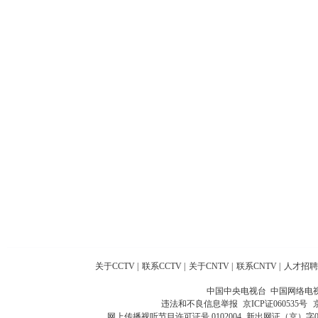
关于CCTV
|
联系CCTV
|
关于CNTV
|
联系CNTV
|
人才招聘
中国中央电视台 中国网络电
违法和不良信息举报
京ICP证060535号
网上传播视听节目许可证号 0102004
新出网证（京）字0