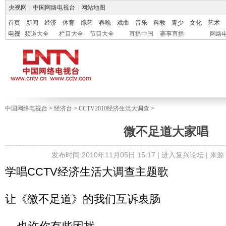
央视网
|
中国网络电视台
|
网站地图
首页
新闻
经济
体育
综艺
春晚
戏曲
音乐
科教
青少
文化
艺术
电视
频道大全
栏目大全
节目大全
直播中国
赛事直播
网络
中国网络电视台
>
经济台
>
CCTV2010经济生活大调查
>
微不足道大家唱
发布时间:2010年11月05日 15:17 |
进入复兴论坛
| 来
学唱CCTV经济生活大调查主题歌
让《微不足道》的我们互诉衷肠