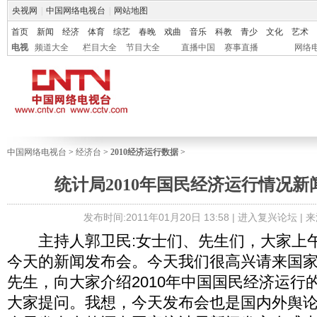
央视网
|
中国网络电视台
|
网站地图
首页
新闻
经济
体育
综艺
春晚
戏曲
音乐
科教
青少
文化
艺术
电视
频道大全
栏目大全
节目大全
直播中国
赛事直播
网络
中国网络电视台
>
经济台
>
2010经济运行数据
>
统计局2010年国民经济运行情况
发布时间:2011年01月20日 13:58 |
进入复兴论坛
| 
主持人郭卫民:女士们、先生们，大家上午
今天的新闻发布会。今天我们很高兴请来国
先生，向大家介绍2010年中国国民经济运行
大家提问。我想，今天发布会也是国内外舆