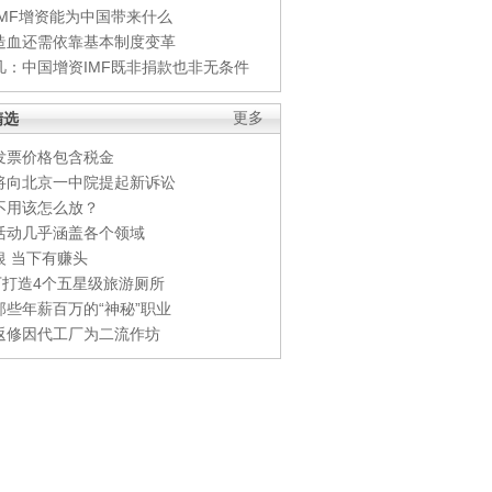
IMF增资能为中国带来什么
造血还需依靠基本制度变革
凡：中国增资IMF既非捐款也非无条件
精选
更多
发票价格包含税金
将向北京一中院提起新诉讼
不用该怎么放？
活动几乎涵盖各个领域
银 当下有赚头
0万打造4个五星级旅游厕所
那些年薪百万的“神秘”职业
返修因代工厂为二流作坊