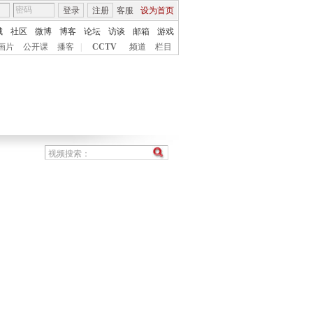
登录
注册
客服
设为首页
城
社区
微博
博客
论坛
访谈
邮箱
游戏
画片
公开课
播客
|
CCTV
频道
栏目