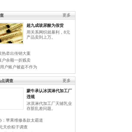
调查
更多
超九成玻尿酸为假货
用关系网织就暴利，8元
产品卖到上万。
素热牵出传销大案
账户余额一折贱卖
店用户账户被盗不作为
热点调查
更多
蒙牛承认冰淇淋代加工厂
违规
冰淇淋代加工厂天辅乳业
存脏乱差问题。
协：苹果维修条款太霸道
0元天价粽子调查