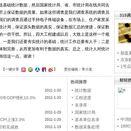
送基础统计数据，然后国家统计局、省、市统计局在线共同去
节上保证数据的质量。如果这些调查是我们调查系统的调查员
315
我们的调查员通过手持电子终端设备，在市场上、住户家里采
统计局，保证源头数据的真实，保证数据汇总的便捷，保证数
的一些干扰。所以，四大工程建成以后，大致上是这样一个规
。一是我们还要夯实统计的基础，统计工作总要有人干；二是
体制完善，从而更加有利于数据的真实。总之，统计人对统计
胎盘
相信这一点。谢谢！
京东
1号
】
【一键分享
】
责任编辑：李小龙
财经
热词推荐
统计数据
2011-1-20
0年GDP增长10.3%
工程进度
2011-1-20
名录库
国家统计局
2011-1-20
中消
CPI上涨3.3%
基本单位名录
2011-1-20
188
控初见成效
数据采集处理
2011-1-19