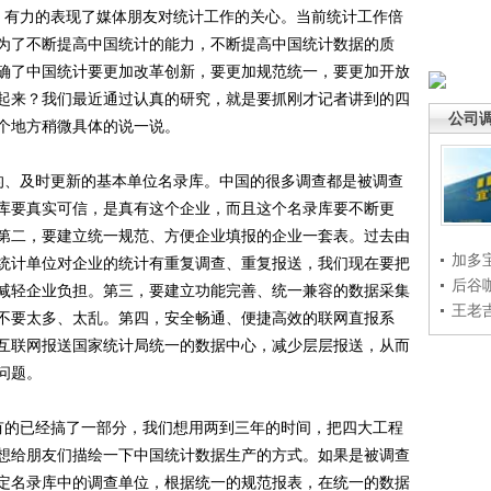
有力的表现了媒体朋友对统计工作的关心。当前统计工作倍
为了不断提高中国统计的能力，不断提高中国统计数据的质
确了中国统计要更加改革创新，要更加规范统一，要更加开放
起来？我们最近通过认真的研究，就是要抓刚才记者讲到的四
公司
个地方稍微具体的说一说。
、及时更新的基本单位名录库。中国的很多调查都是被调查
库要真实可信，是真有这个企业，而且这个名录库要不断更
第二，要建立统一规范、方便企业填报的企业一套表。过去由
加多
统计单位对企业的统计有重复调查、重复报送，我们现在要把
后谷
减轻企业负担。第三，要建立功能完善、统一兼容的数据采集
王老
不要太多、太乱。第四，安全畅通、便捷高效的联网直报系
互联网报送国家统计局统一的数据中心，减少层层报送，从而
问题。
的已经搞了一部分，我们想用两到三年的时间，把四大工程
想给朋友们描绘一下中国统计数据生产的方式。如果是被调查
定名录库中的调查单位，根据统一的规范报表，在统一的数据