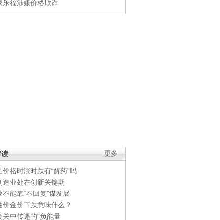
家乐福涉嫌价格欺诈
解读
更多
品价格时涨时跌有“解药”吗
制造业处在创新关键期
业不能靠“不回复”谋发展
油价金价下跌意味什么？
公关中传递的“负能量”