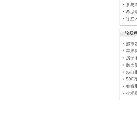
参与
希腊
徐立
论坛
超市
苹果
房子
航天
炒白
50
看看
小米