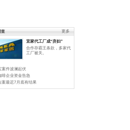
调查
更多
宜家代工厂成“弃妇”
合作存霸王条款，多家代
工厂被关。
宝案件波澜起伏
咖啡企业资金告急
吉案最迟7月底有结果