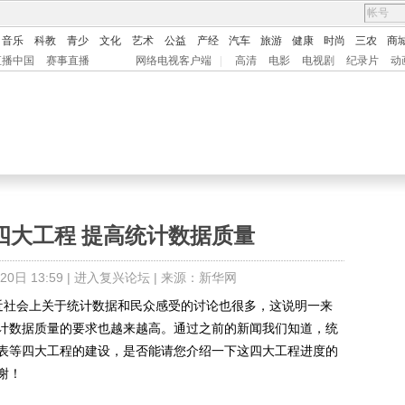
音乐
科教
青少
文化
艺术
公益
产经
汽车
旅游
健康
时尚
三农
商
直播中国
赛事直播
网络电视客户端
|
高清
电影
电视剧
纪录片
动
四大工程 提高统计数据质量
日 13:59 |
进入复兴论坛
| 来源：新华网
社会上关于统计数据和民众感受的讨论也很多，这说明一来
计数据质量的要求也越来越高。通过之前的新闻我们知道，统
表等四大工程的建设，是否能请您介绍一下这四大工程进度的
谢！