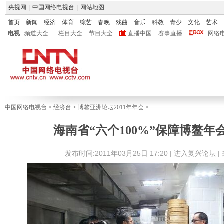
央视网
|
中国网络电视台
|
网站地图
首页
新闻
经济
体育
综艺
春晚
戏曲
音乐
科教
青少
文化
艺术
电视
频道大全
栏目大全
节目大全
直播中国
赛事直播
网络
中国网络电视台
>
经济台
>
博鳌亚洲论坛2011年年会
>
海南省“六个100%”保障博鳌年
发布时间:2011年03月25日 17:20 |
进入复兴论坛
|