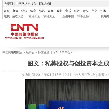
央视网
|
中国网络电视台
|
网站地图
首页
新闻
经济
体育
综艺
春晚
戏曲
音乐
科教
青少
文化
艺术
电视
频道大全
栏目大全
节目大全
直播中国
赛事直播
网络
中国网络电视台
>
经济台
>
博鳌亚洲论坛2011年年会
>
图文：私募股权与创投资本之
发布时间:2011年04月15日 10:11 |
进入复兴论坛
| 来源