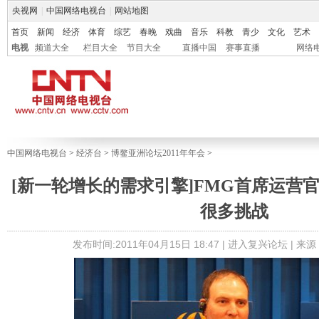
央视网
|
中国网络电视台
|
网站地图
首页
新闻
经济
体育
综艺
春晚
戏曲
音乐
科教
青少
文化
艺术
电视
频道大全
栏目大全
节目大全
直播中国
赛事直播
网络
中国网络电视台
>
经济台
>
博鳌亚洲论坛2011年年会
>
[新一轮增长的需求引擎]FMG首席运营
很多挑战
发布时间:2011年04月15日 18:47 |
进入复兴论坛
| 来