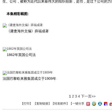
生。公司，被称为近代以来最伟大的组织创新，是功，是过？公司的力
本集精彩截图:
《庸盦海外文编》薛福成著
1862年英国公司法
法国巴黎欧来雅集团成立于1909年
1
2
3
4
下一页>>
【
打印
】 【
复制链接
】【
转发邮件
】
【一键分享