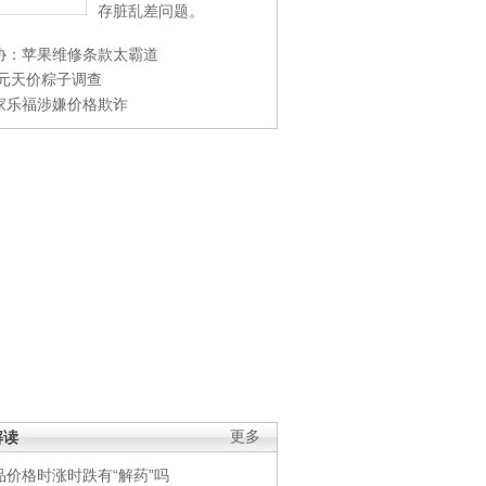
存脏乱差问题。
协：苹果维修条款太霸道
0元天价粽子调查
家乐福涉嫌价格欺诈
解读
更多
品价格时涨时跌有“解药”吗