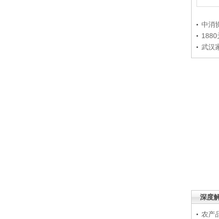
中消
188
武汉
深度
农产