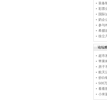
装备
彩票
国际
奶企
参与
希腊
徐立
论坛
超市
苹果
房子
航天
炒白
50
看看
小米