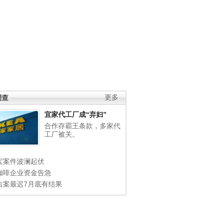
调查
更多
宜家代工厂成“弃妇”
合作存霸王条款，多家代
工厂被关。
宝案件波澜起伏
咖啡企业资金告急
吉案最迟7月底有结果