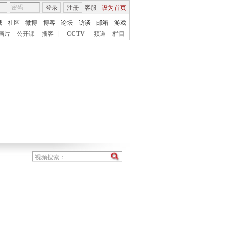
登录
注册
客服
设为首页
城
社区
微博
博客
论坛
访谈
邮箱
游戏
画片
公开课
播客
|
CCTV
频道
栏目