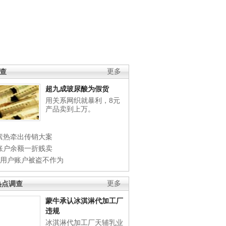
调查
更多
超九成玻尿酸为假货
用关系网织就暴利，8元
产品卖到上万。
素热牵出传销大案
账户余额一折贱卖
店用户账户被盗不作为
热点调查
更多
蒙牛承认冰淇淋代加工厂
违规
冰淇淋代加工厂天辅乳业