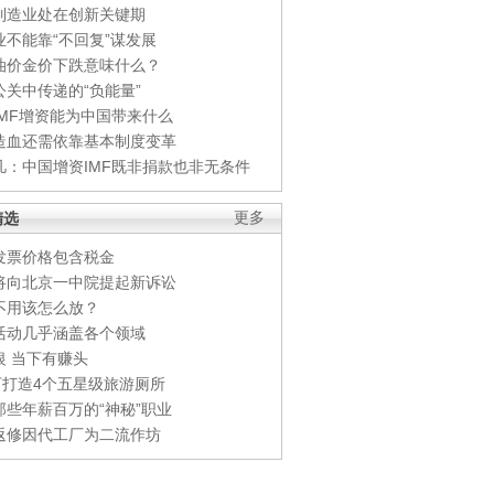
制造业处在创新关键期
业不能靠“不回复”谋发展
油价金价下跌意味什么？
公关中传递的“负能量”
IMF增资能为中国带来什么
造血还需依靠基本制度变革
凡：中国增资IMF既非捐款也非无条件
精选
更多
发票价格包含税金
将向北京一中院提起新诉讼
不用该怎么放？
活动几乎涵盖各个领域
银 当下有赚头
0万打造4个五星级旅游厕所
那些年薪百万的“神秘”职业
返修因代工厂为二流作坊