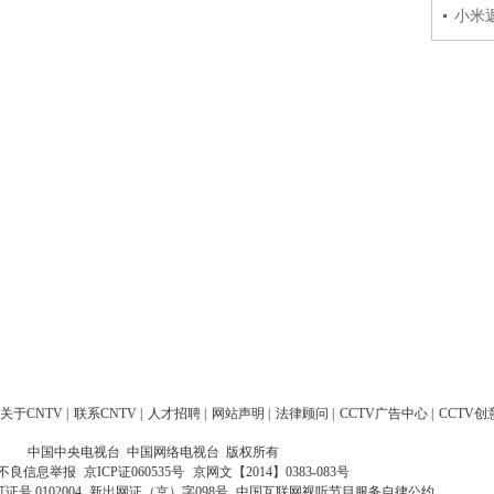
小米
关于CNTV
|
联系CNTV
|
人才招聘
|
网站声明
|
法律顾问
|
CCTV广告中心
|
CCTV创
中国中央电视台 中国网络电视台 版权所有
不良信息举报
京ICP证060535号
京网文【2014】0383-083号
 0102004
新出网证（京）字098号
中国互联网视听节目服务自律公约