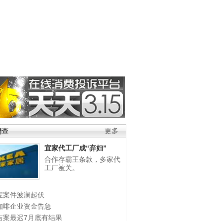
调查
更多
宜家代工厂成“弃妇”
合作存霸王条款，多家代
工厂被关。
宝案件波澜起伏
咖啡企业资金告急
吉案最迟7月底有结果