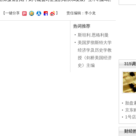
】
【一键分享
】
责任编辑：李小龙
热词推荐
斯坦利.恩格利曼
美国罗彻斯特大学
经济学及历史学教
授《剑桥美国经济
315
史》主编
胎盘
京东
1号
财经