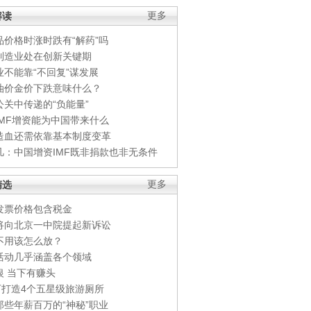
解读
更多
品价格时涨时跌有“解药”吗
制造业处在创新关键期
业不能靠“不回复”谋发展
油价金价下跌意味什么？
公关中传递的“负能量”
IMF增资能为中国带来什么
造血还需依靠基本制度变革
凡：中国增资IMF既非捐款也非无条件
精选
更多
发票价格包含税金
将向北京一中院提起新诉讼
不用该怎么放？
活动几乎涵盖各个领域
银 当下有赚头
0万打造4个五星级旅游厕所
那些年薪百万的“神秘”职业