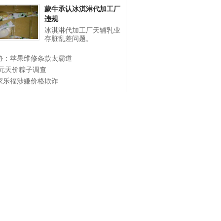
蒙牛承认冰淇淋代加工厂
违规
冰淇淋代加工厂天辅乳业
存脏乱差问题。
协：苹果维修条款太霸道
0元天价粽子调查
家乐福涉嫌价格欺诈