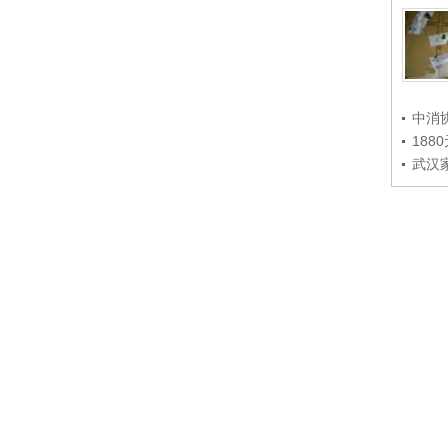
中消
188
武汉