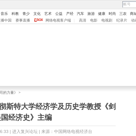
音乐
科教
青少
文化
艺术
公益
产经
汽车
旅游
健康
时尚
三农
商
直播中国
赛事直播
网络电视客户端
|
高清
电影
电视剧
纪录片
动
司的力量》
>
罗彻斯特大学经济学及历史学教授《剑
美国经济史》主编
:33 |
进入复兴论坛
| 来源：中国网络电视经济台