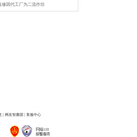
返修因代工厂为二流作坊
意
|
网友智囊团
|
客服中心