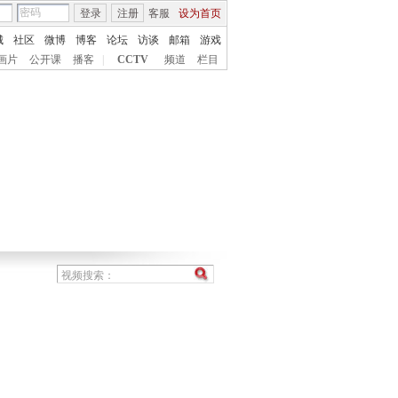
登录
注册
客服
设为首页
城
社区
微博
博客
论坛
访谈
邮箱
游戏
画片
公开课
播客
|
CCTV
频道
栏目