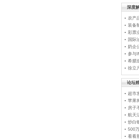
深度
农产
装备
彩票
国际
奶企
参与
希腊
徐立
论坛
超市
苹果
房子
航天
炒白
50
看看