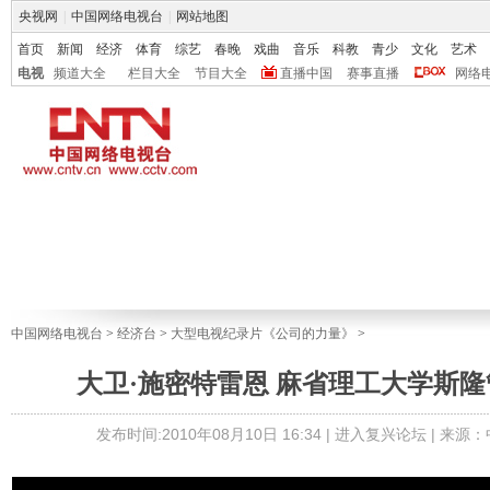
央视网
|
中国网络电视台
|
网站地图
首页
新闻
经济
体育
综艺
春晚
戏曲
音乐
科教
青少
文化
艺术
电视
频道大全
栏目大全
节目大全
直播中国
赛事直播
网络
中国网络电视台
>
经济台
>
大型电视纪录片《公司的力量》
>
大卫·施密特雷恩 麻省理工大学斯
发布时间:2010年08月10日 16:34 |
进入复兴论坛
| 来源