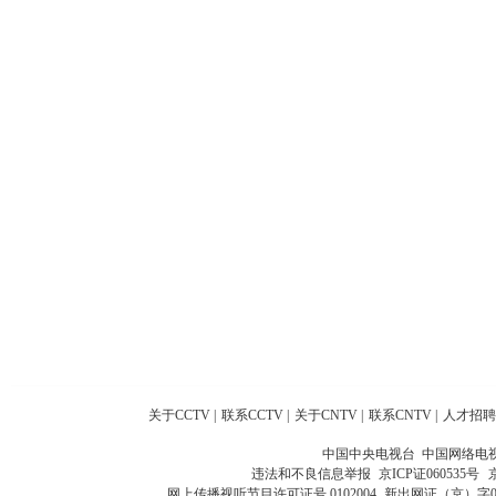
关于CCTV
|
联系CCTV
|
关于CNTV
|
联系CNTV
|
人才招聘
中国中央电视台 中国网络电
违法和不良信息举报
京ICP证060535号
网上传播视听节目许可证号 0102004
新出网证（京）字0