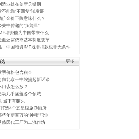
制造业处在创新关键期
业不能靠“不回复”谋发展
油价金价下跌意味什么？
公关中传递的“负能量”
IMF增资能为中国带来什么
造血还需依靠基本制度变革
凡：中国增资IMF既非捐款也非无条件
精选
更多
发票价格包含税金
将向北京一中院提起新诉讼
不用该怎么放？
活动几乎涵盖各个领域
银 当下有赚头
0万打造4个五星级旅游厕所
那些年薪百万的“神秘”职业
返修因代工厂为二流作坊