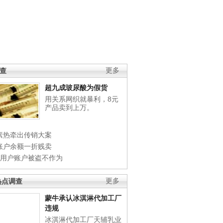
调查
更多
超九成玻尿酸为假货
用关系网织就暴利，8元
产品卖到上万。
素热牵出传销大案
账户余额一折贱卖
店用户账户被盗不作为
热点调查
更多
蒙牛承认冰淇淋代加工厂
违规
冰淇淋代加工厂天辅乳业