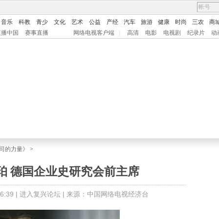
音乐
科教
青少
文化
艺术
公益
产经
汽车
旅游
健康
时尚
三农
商
直播中国
赛事直播
网络电视客户端
|
高清
电影
电视剧
纪录片
动
司的力量》
>
珀 德国企业史研究会前主席
:39 |
进入复兴论坛
| 来源：中国网络电视经济台