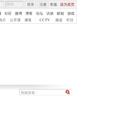
登录
注册
客服
设为首页
城
社区
微博
博客
论坛
访谈
邮箱
游戏
画片
公开课
播客
|
CCTV
频道
栏目