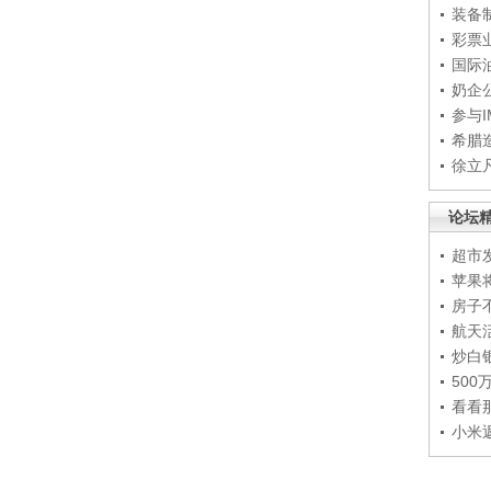
装备
彩票
国际
奶企
参与
希腊
徐立
论坛
超市
苹果
房子
航天
炒白
50
看看
小米