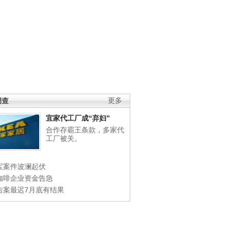
调查
更多
宜家代工厂成“弃妇”
合作存霸王条款，多家代
工厂被关。
宝案件波澜起伏
咖啡企业资金告急
吉案最迟7月底有结果