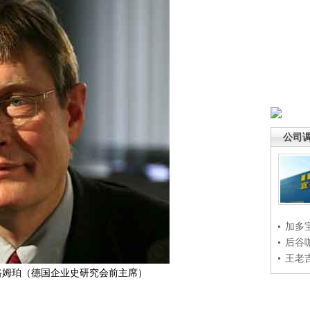
公司
加多
后谷
王老
姆珀（德国企业史研究会前主席）