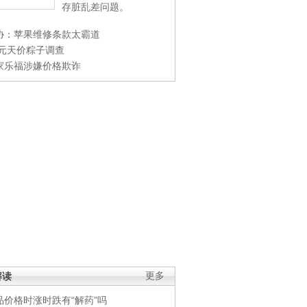
存脏乱差问题。
协：苹果维修条款太霸道
0元天价粽子调查
家乐福涉嫌价格欺诈
解读
更多
品价格时涨时跌有“解药”吗