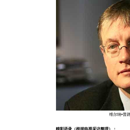
维尔纳•普路
精彩语录（根据电视采访整理）：