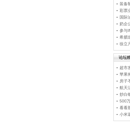
装备
彩票
国际
奶企
参与
希腊
徐立
论坛
超市
苹果
房子
航天
炒白
50
看看
小米