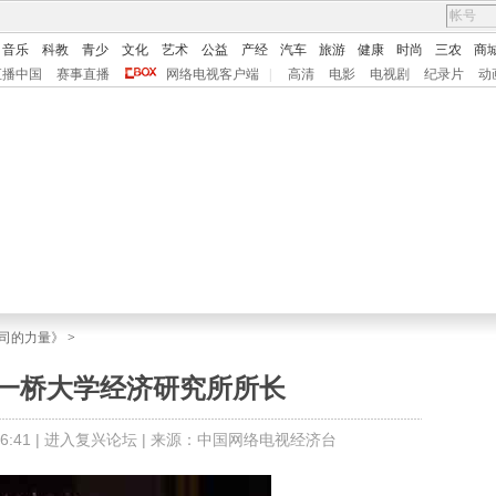
音乐
科教
青少
文化
艺术
公益
产经
汽车
旅游
健康
时尚
三农
商
直播中国
赛事直播
网络电视客户端
|
高清
电影
电视剧
纪录片
动
司的力量》
>
本一桥大学经济研究所所长
:41 |
进入复兴论坛
| 来源：中国网络电视经济台