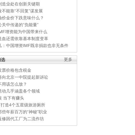
制造业处在创新关键期
业不能靠“不回复”谋发展
油价金价下跌意味什么？
公关中传递的“负能量”
IMF增资能为中国带来什么
造血还需依靠基本制度变革
凡：中国增资IMF既非捐款也非无条件
精选
更多
发票价格包含税金
将向北京一中院提起新诉讼
不用该怎么放？
活动几乎涵盖各个领域
银 当下有赚头
0万打造4个五星级旅游厕所
那些年薪百万的“神秘”职业
返修因代工厂为二流作坊