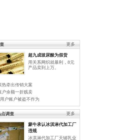
调查
更多
超九成玻尿酸为假货
用关系网织就暴利，8元
产品卖到上万。
素热牵出传销大案
账户余额一折贱卖
店用户账户被盗不作为
热点调查
更多
蒙牛承认冰淇淋代加工厂
违规
冰淇淋代加工厂天辅乳业