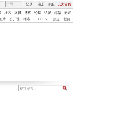
登录
注册
客服
设为首页
城
社区
微博
博客
论坛
访谈
邮箱
游戏
画片
公开课
播客
|
CCTV
频道
栏目