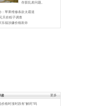
存脏乱差问题。
协：苹果维修条款太霸道
0元天价粽子调查
家乐福涉嫌价格欺诈
解读
更多
品价格时涨时跌有“解药”吗