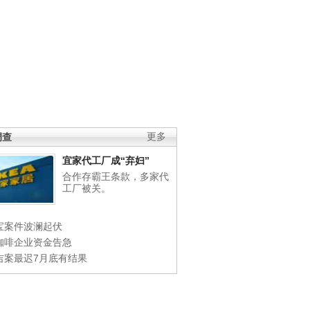
调查
更多
宜家代工厂成“弃妇”
合作存霸王条款，多家代
工厂被关。
宝案件波澜起伏
咖啡企业资金告急
吉案最迟7月底有结果