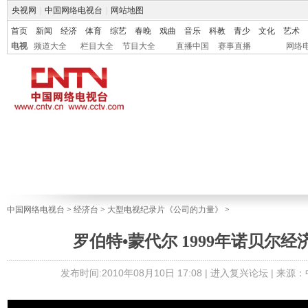
央视网
|
中国网络电视台
|
网站地图
首页
新闻
经济
体育
综艺
春晚
戏曲
音乐
科教
青少
文化
艺术
电视
频道大全
栏目大全
节目大全
直播中国
赛事直播
网络
中国网络电视台
>
经济台
>
大型电视纪录片《公司的力量》
>
罗伯特•蒙代尔 1999年诺贝尔
发布时间:2010年08月10日 17:08 |
进入复兴论坛
| 来源