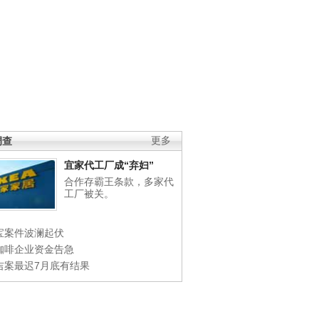
调查
更多
宜家代工厂成“弃妇”
合作存霸王条款，多家代
工厂被关。
宝案件波澜起伏
咖啡企业资金告急
吉案最迟7月底有结果