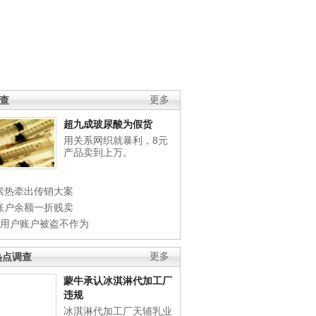
调查
更多
超九成玻尿酸为假货
用关系网织就暴利，8元
产品卖到上万。
素热牵出传销大案
账户余额一折贱卖
店用户账户被盗不作为
热点调查
更多
蒙牛承认冰淇淋代加工厂
违规
冰淇淋代加工厂天辅乳业