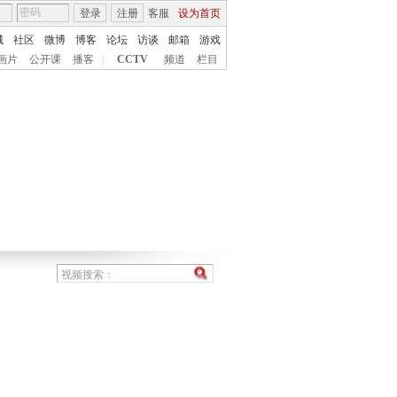
登录
注册
客服
设为首页
城
社区
微博
博客
论坛
访谈
邮箱
游戏
画片
公开课
播客
|
CCTV
频道
栏目