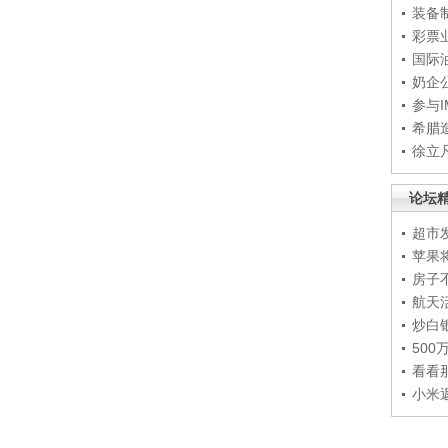
装备
彩票
国际
奶企
参与
希腊
徐立
论坛
超市
苹果
房子
航天
炒白
50
看看
小米