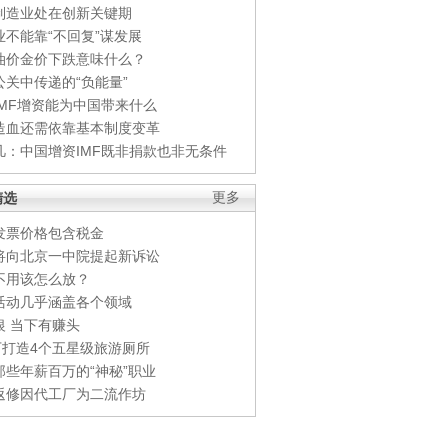
制造业处在创新关键期
业不能靠“不回复”谋发展
油价金价下跌意味什么？
公关中传递的“负能量”
IMF增资能为中国带来什么
造血还需依靠基本制度变革
凡：中国增资IMF既非捐款也非无条件
精选
更多
发票价格包含税金
将向北京一中院提起新诉讼
不用该怎么放？
活动几乎涵盖各个领域
银 当下有赚头
0万打造4个五星级旅游厕所
那些年薪百万的“神秘”职业
返修因代工厂为二流作坊