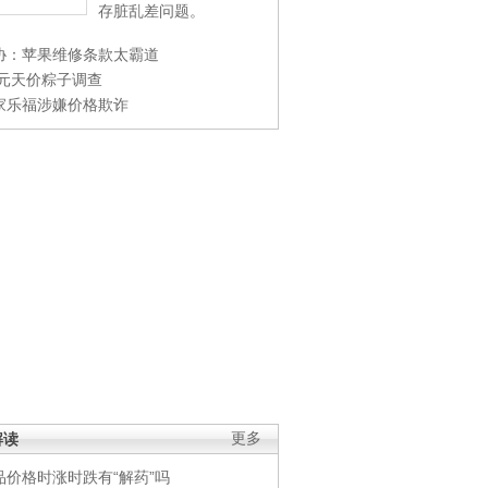
存脏乱差问题。
协：苹果维修条款太霸道
0元天价粽子调查
家乐福涉嫌价格欺诈
解读
更多
品价格时涨时跌有“解药”吗