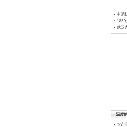
中消
188
武汉
深度
农产