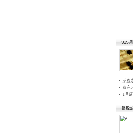
315
胎盘
京东
1号
财经