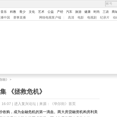
音乐
科教
青少
文化
艺术
公益
产经
汽车
旅游
健康
时尚
三农
商
直播中国
赛事直播
网络电视客户端
|
高清
电影
电视剧
纪录片
动
尔街》
>
集 《拯救危机》
6:07 |
进入复兴论坛
| 来源：《华尔街》首页
低价收购，成为金融危机的第一滴血。两大房贷融资机构房利美