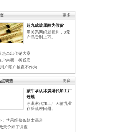
调查
更多
超九成玻尿酸为假货
用关系网织就暴利，8元
产品卖到上万。
素热牵出传销大案
账户余额一折贱卖
店用户账户被盗不作为
热点调查
更多
蒙牛承认冰淇淋代加工厂
违规
冰淇淋代加工厂天辅乳业
存脏乱差问题。
协：苹果维修条款太霸道
0元天价粽子调查