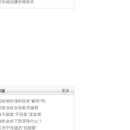
家乐福涉嫌价格欺诈
解读
更多
品价格时涨时跌有“解药”吗
制造业处在创新关键期
业不能靠“不回复”谋发展
油价金价下跌意味什么？
公关中传递的“负能量”