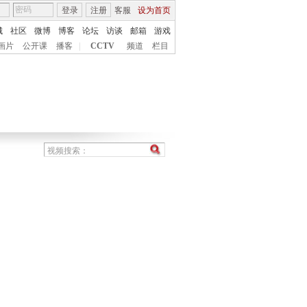
登录
注册
客服
设为首页
城
社区
微博
博客
论坛
访谈
邮箱
游戏
画片
公开课
播客
|
CCTV
频道
栏目