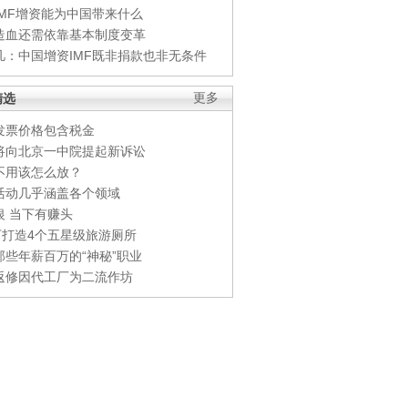
IMF增资能为中国带来什么
造血还需依靠基本制度变革
凡：中国增资IMF既非捐款也非无条件
精选
更多
发票价格包含税金
将向北京一中院提起新诉讼
不用该怎么放？
活动几乎涵盖各个领域
银 当下有赚头
0万打造4个五星级旅游厕所
那些年薪百万的“神秘”职业
返修因代工厂为二流作坊