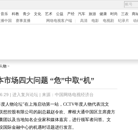
音乐
科教
青少
文化
艺术
公益
产经
汽车
旅游
健康
时尚
三农
商
直播中国
赛事直播
网络电视客户端
|
高清
电影
电视剧
纪录片
动
度人物
>
市场四大问题 “危”中取“机”
:29 |
进入复兴论坛
| 来源：中国网络电视经济台
中国经济年度人物论坛”在上海启动第一站，CCTV年度人物代表沈文
联想控股有限公司的副总裁赵令欢、摩根大通中国区主席龚方
囊团以及当地知名企业家和媒体嘉宾，进行领军者问答。文
设国际金融中心的机遇时话题进行发言。