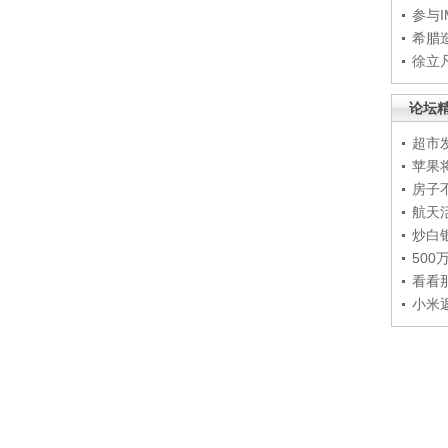
参与
希腊
徐立
论坛
超市
苹果
房子
航天
炒白
50
看看
小米