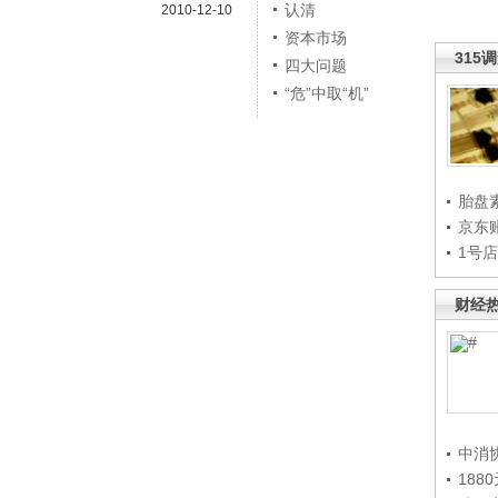
认清
2010-12-10
资本市场
315
四大问题
“危”中取“机”
胎盘
京东
1号
财经
中消
188