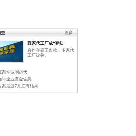
调查
更多
宜家代工厂成“弃妇”
合作存霸王条款，多家代
工厂被关。
宝案件波澜起伏
咖啡企业资金告急
吉案最迟7月底有结果