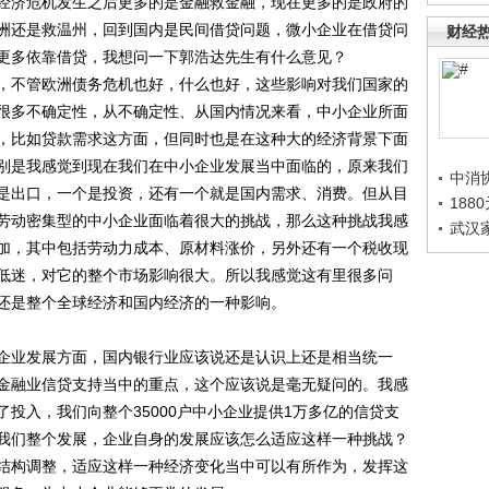
济危机发生之后更多的是金融救金融，现在更多的是政府的
洲还是救温州，回到国内是民间借贷问题，微小企业在借贷问
财经
更多依靠借贷，我想问一下郭浩达先生有什么意见？
不管欧洲债务危机也好，什么也好，这些影响对我们国家的
很多不确定性，从不确定性、从国内情况来看，中小企业所面
，比如贷款需求这方面，但同时也是在这种大的经济背景下面
别是我感觉到现在我们在中小企业发展当中面临的，原来我们
中消
是出口，一个是投资，还有一个就是国内需求、消费。但从目
188
劳动密集型的中小企业面临着很大的挑战，那么这种挑战我感
武汉
加，其中包括劳动力成本、原材料涨价，另外还有一个税收现
低迷，对它的整个市场影响很大。所以我感觉这有里很多问
还是整个全球经济和国内经济的一种影响。
业发展方面，国内银行业应该说还是认识上还是相当统一
金融业信贷支持当中的重点，这个应该说是毫无疑问的。我感
投入，我们向整个35000户中小企业提供1万多亿的信贷支
我们整个发展，企业自身的发展应该怎么适应这样一种挑战？
结构调整，适应这样一种经济变化当中可以有所作为，发挥这