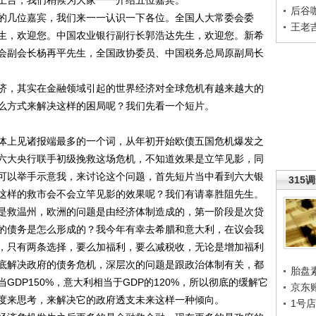
台，我们稍候为大家一一介绍五位嘉宾。
后谷
几位嘉宾，我们来一一认识一下各位。全国人大常委会委
王老
生，欢迎您。中国农业银行副行长郭浩达先生，欢迎您。新希
会副会长杨再平先生，全国政协委员、中国税务总局原副局长
，其实在金融领域引起的世界经济对全球危机有越来越大的
么方式来解决这样的困局呢？我们先看一个短片。
上见诸报端最多的一个词，从年初开始欧债五国危机爆发之
六大央行联手初级挽救这场危机，不知道效果是立竿见影，同
可以举手示意我，来讨论这个问题，首先短片当中看到六大银
315
这样的救市会不会立竿见影的效果呢？我们有请辜胜阻先生。
救温州，欧洲的问题是由经济体制造成的，第一阶段是次贷
的债务是怎么形成的？我今年有幸去希腊和意大利，在议会我
，只有两条选择，要么加福利，要么减税收，无论是增加福利
底解决政府的债务危机，深层次的问题是跟政治体制有关，都
胎盘
DP150%，意大利相当于GDP的120%，所以彻底的缓解它
京东
度来思考，来解决它的政府透支未来这样一种倾向。
1号