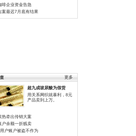
咖啡企业资金告急
吉案最迟7月底有结果
调查
更多
超九成玻尿酸为假货
用关系网织就暴利，8元
产品卖到上万。
素热牵出传销大案
账户余额一折贱卖
店用户账户被盗不作为