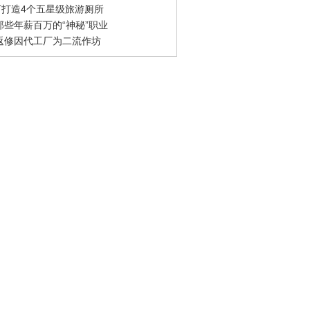
0万打造4个五星级旅游厕所
那些年薪百万的“神秘”职业
返修因代工厂为二流作坊