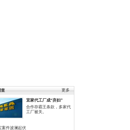
调查
更多
宜家代工厂成“弃妇”
合作存霸王条款，多家代
工厂被关。
宝案件波澜起伏