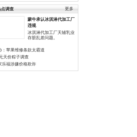
热点调查
更多
蒙牛承认冰淇淋代加工厂
违规
冰淇淋代加工厂天辅乳业
存脏乱差问题。
协：苹果维修条款太霸道
0元天价粽子调查
家乐福涉嫌价格欺诈