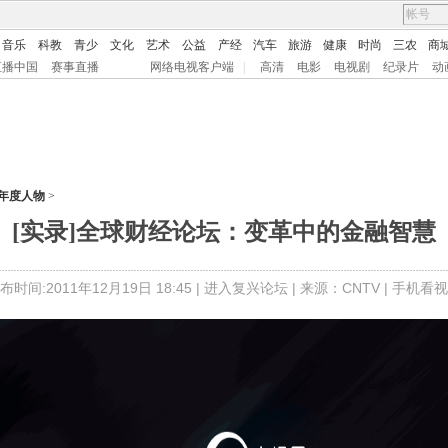
音乐
科教
青少
文化
艺术
公益
产经
汽车
旅游
健康
时尚
三农
商
直播中国
赛事直播
网络电视客户端
|
高清
电影
电视剧
纪录片
动
济年度人物
>
[实录]全球财经论坛：变革中的金融智慧
布时间:2011年12月19日 18:45 |
进入复兴论坛
| 来源：CNTV |
手机看视