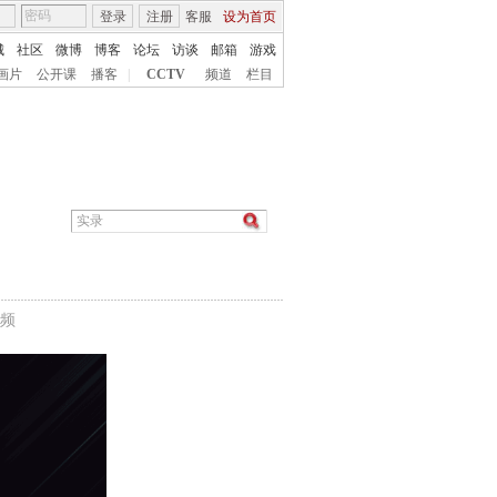
登录
注册
客服
设为首页
城
社区
微博
博客
论坛
访谈
邮箱
游戏
画片
公开课
播客
|
CCTV
频道
栏目
频