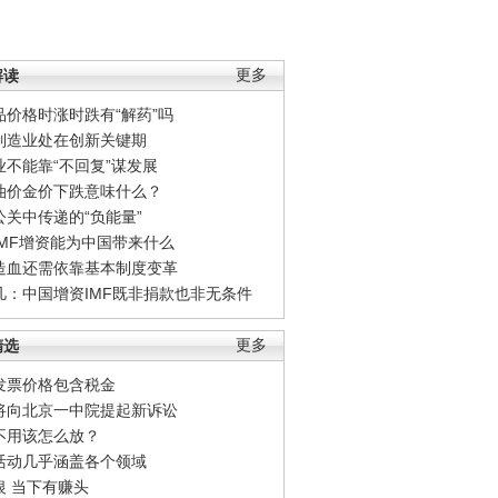
解读
更多
品价格时涨时跌有“解药”吗
制造业处在创新关键期
业不能靠“不回复”谋发展
油价金价下跌意味什么？
公关中传递的“负能量”
IMF增资能为中国带来什么
造血还需依靠基本制度变革
凡：中国增资IMF既非捐款也非无条件
精选
更多
发票价格包含税金
将向北京一中院提起新诉讼
不用该怎么放？
活动几乎涵盖各个领域
银 当下有赚头