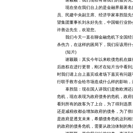
谢颖颖：我们现在有请我们的嘉宾先上
现在坐在我们台上的是金融界最著名的
员、民建中央副主席、经济学家辜胜阻先
望集团董事长刘永好先生，中国银行业协
许善达先生，欢迎您。
我们今天一直在聊金融危机下全国经济
杀伤力，在这样的困局下，我们应该用什
(短片)
谢颖颖：其实今年以来欧债危机在媒体
后政权在进行更替，刚才在短片当中看到
时我们请上台上嘉宾或者场下嘉宾有问题
行联手救市会给市场造成什么样的影响，
辜胜阻：现在国人讲我们是救欧洲还是
危机，现在表现为政府债务的危机，政府
看到所有的政客为了上台，为了得到选票
还是减税收都会增加政府的债务，为了彻
是政府是透支未来，希腊债务危机达到相当G
的政府的债务危机，需要从政治体制的角