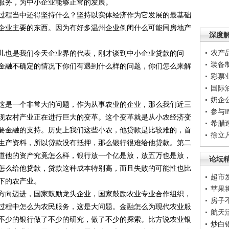
服务，为中小企业能够正常的发展。
程当中还得坚持什么？坚持以实体经济作为它发展的最基础
企业主要的东西。因为有好多温州企业倒闭什么可能同房地产
深度
农产
也是我们今天企业界的代表，刚才谈到中小企业贷款的问
装备
金融不确定的情况下你们有遇到什么样的问题，你们怎么来解
彩票
国际
奶企
是一个非常大的问题，作为从事农业的企业，那么我们近三
参与
现农村产业正在进行巨大的变革。这个变革就是从小农经济变
希腊
要金融的支持。历史上我们这些小农，他贷款是比较难的，首
徐立
生产资料，所以贷款没有抵押，那么银行很难给他贷款。第二
道他的资产究竟怎么样，银行放一个亿是放，放五万也是放，
论坛
怎么给他贷款，贷款这种成本特别高，而且失败的可能性也比
超市
下的农产业。
苹果
向迈进，国家鼓励龙头企业，国家鼓励农业专业合作组织，
房子
过程中怎么为农民服务，这是大问题。金融怎么为现代农业服
航天
不少的银行做了不少的研究，做了不少的探索。比方说农业银
炒白