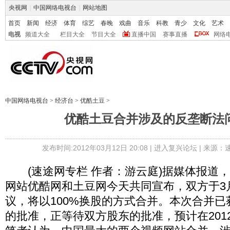
央视网
|
中国网络电视台
|
网站地图
首页
新闻
经济
体育
综艺
春晚
戏曲
音乐
科教
青少
文化
艺术
电视
频道大全
栏目大全
节目大全
直播中国
赛事直播
网络
中国网络电视台
>
经济台
>
优酷土豆
>
优酷土豆合并涉及的反垄断法
发布时间:2012年03月12日 20:08 |
进入复兴论坛
| 来源：
(速途网专栏 作者：游云庭)据媒体报道
网站优酷网和土豆网今天共同宣布，双方于3
议，将以100%换股的方式合并。本次合并
的批准，正等待双方股东的批准，预计在201