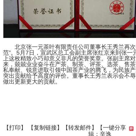
北京张一元茶叶有限责任公司董事长王秀兰再次被
范”。5月7日，宣武区总工会副主席张红京来到张一
上这枚精致小巧却意义非凡的荣誉奖章。张副主席对
来，兢兢业业奋斗在产茶、制茶、评茶、选茶、售茶
私奉献、锐意进取引领中国茶产业的腾飞，为民族产
突出贡献给予高度的评价。董事长王秀兰表示会不辱
做出更新更大的贡献。
【
打印
】 【
复制链接
】【
转发邮件
】【一键分享
辑：辛逸