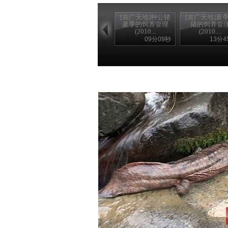
[农广天地]种公猪
[农广天地]夏
夏季的饲养管理
猪的饲养管
(2010...
(2010....
09分09秒
13分4