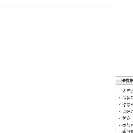
深度
农产
装备
彩票
国际
奶企
参与
希腊