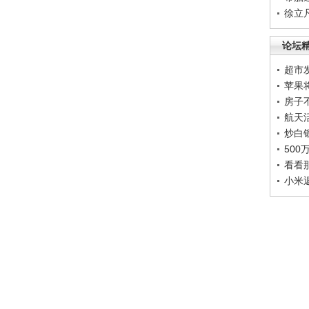
徐立
论坛
超市
苹果
房子
航天
炒白
50
看看
小米