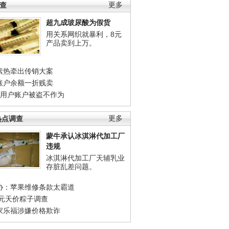
调查
更多
超九成玻尿酸为假货
用关系网织就暴利，8元
产品卖到上万。
素热牵出传销大案
账户余额一折贱卖
店用户账户被盗不作为
热点调查
更多
蒙牛承认冰淇淋代加工厂
违规
冰淇淋代加工厂天辅乳业
存脏乱差问题。
协：苹果维修条款太霸道
0元天价粽子调查
家乐福涉嫌价格欺诈