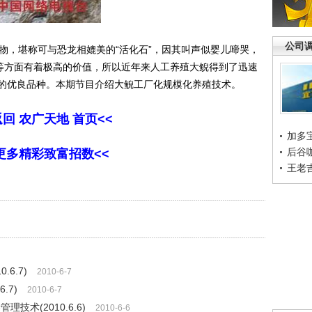
公司
，堪称可与恐龙相媲美的“活化石”，因其叫声似婴儿啼哭，
用等方面有着极高的价值，所以近年来人工养殖大鲵得到了迅速
的优良品种。本期节目介绍大鲵工厂化规模化养殖技术。
返回 农广天地 首页<<
加多
后谷
更多精彩致富招数<<
王老
6.7)
2010-6-7
.7)
2010-6-7
技术(2010.6.6)
2010-6-6