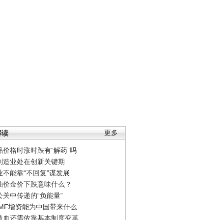
解读
更多
品价格时涨时跌有“解药”吗
制造业处在创新关键期
业不能靠“不回复”谋发展
油价金价下跌意味什么？
公关中传递的“负能量”
IMF增资能为中国带来什么
造血还需依靠基本制度变革