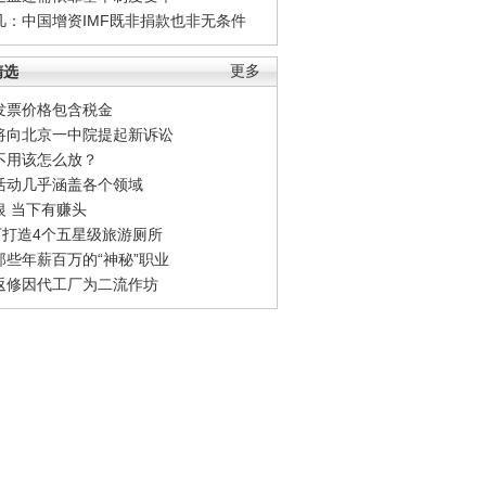
凡：中国增资IMF既非捐款也非无条件
精选
更多
发票价格包含税金
将向北京一中院提起新诉讼
不用该怎么放？
活动几乎涵盖各个领域
银 当下有赚头
0万打造4个五星级旅游厕所
那些年薪百万的“神秘”职业
返修因代工厂为二流作坊