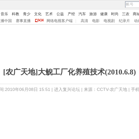
音乐
科教
青少
文化
艺术
公益
产经
汽车
旅游
健康
时尚
三农
商
直播中国
赛事直播
网络电视客户端
|
高清
电影
电视剧
纪录片
动
[农广天地]大鲵工厂化养殖技术(2010.6.8)
:2010年06月08日 15:51 |
进入复兴论坛
| 来源：CCTV-农广天地 |
手