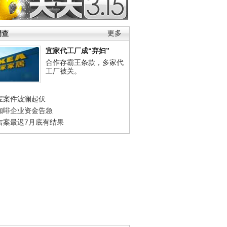
调查
更多
宜家代工厂成“弃妇”
合作存霸王条款，多家代
工厂被关。
宝案件波澜起伏
咖啡企业资金告急
吉案最迟7月底有结果