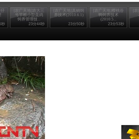
季仔
[农广天地]农大三
[农广天地]真鲷饲
[农广天地]樱桃谷
[
理
号节粮小型蛋鸡
养技术(2010.6.1)
鸭饲养技术
饲养管理技...
(2010.5...
5秒
23分44秒
23分50秒
23分53秒