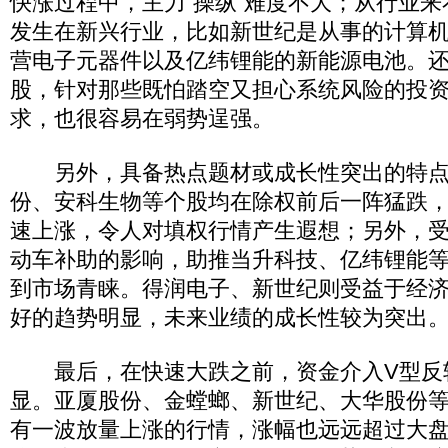
快涨过程中，主力“操纵”难度不大；从行业来
发生在新兴行业，比如新世纪是从事的计算
营电子元器件以及亿纬锂能的新能源电池。
股，针对那些既怕踏空又担心系统风险的投
求，也很容易在弱势逞强。
另外，具备热点题材或成长性突出的特点
份、安科生物等个股均在除权前后一阵猛跌
速上涨，令人对填权行情产生遐想；另外，
动车补助的影响，助推当升科技、亿纬锂能
到市场青睐。得润电子、新世纪则受益于经
好的趋势明显，未来业绩的成长性较为突出
最后，在快速大跌之前，资金介入V型反
显。亚厦股份、金螳螂、新世纪、大华股份
有一波放量上涨的行情，涨幅也远远超过大