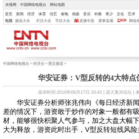
央视网
|
中国网络电视台
|
网站地图
首页
新闻
经济
体育
综艺
春晚
戏曲
音乐
科教
青少
文化
艺术
电视
频道大全
栏目大全
节目大全
直播中国
赛事直播
网络
中国网络电视台
>
经济台
>
图文频道
>
华安证券：V型反转的4大特点
发布时间:2010年06月17日 10:42 |
进入复兴论坛
|
华安证券分析师张兆伟向《每日经济新闻
差的情况下，游资敢于炒作的对象一般都有
材，能够很快积聚人气参与，加之大盘大幅
大为释放，游资此时出手，V型反转短线风险