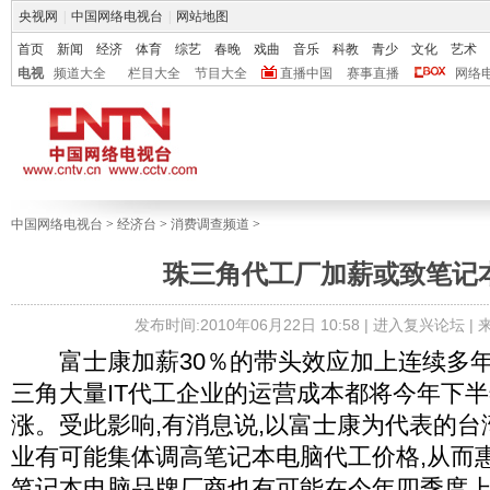
央视网
|
中国网络电视台
|
网站地图
首页
新闻
经济
体育
综艺
春晚
戏曲
音乐
科教
青少
文化
艺术
电视
频道大全
栏目大全
节目大全
直播中国
赛事直播
网络
中国网络电视台
>
经济台
>
消费调查频道
>
珠三角代工厂加薪或致笔记
发布时间:2010年06月22日 10:58 |
进入复兴论坛
|
富士康加薪30％的带头效应加上连续多年的
三角大量IT代工企业的运营成本都将今年下
涨。受此影响,有消息说,以富士康为代表的
业有可能集体调高笔记本电脑代工价格,从而
笔记本电脑品牌厂商也有可能在今年四季度