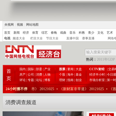
央视网
|
视频
|
网站地图
首页
新闻
经济
体育
综艺
春晚
戏曲
音乐
科教
青少
文化
艺术
电视
频道大全
栏目大全
节目大全
直播中国
赛事直播
网络
热词：
2011年GDP
国内
|
国际
|
部委
|
产业
股票
|
要闻
|
大盘
CCTV财经
|
交易
首
房产
|
公司
|
消费
|
人物
个股
|
海外
|
基金
经济半小时
|
今日
页
评论
|
专题
|
论坛
|
博客
理财
|
指南
|
创业
市场分析室
|
第一
025
24小时播不停
《今日股市》 20121025
《新财富非常道》 20121025
《首席
消费调查频道