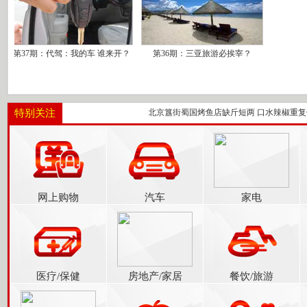
37期：代驾：我的车 谁来开？
第36期：三亚旅游必挨宰？
行业潜规则 地板检验证书可花钱买
特别关注
北京簋街蜀国烤鱼店缺斤短两 口水辣椒重复使
网上购物
汽车
家电
医疗/保健
房地产/家居
餐饮/旅游