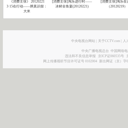
《消费主张》 20120221
[消费主张]淘乐进行时——
[消费主张]淘乐在
3·15在行动——辨真识假：
冰鲜全鱼宴(20120221)
（20120219）
大米
中央电视台网站
|
关于CCTV.com
|
人
中央广播电视总台 中国网络电
违法和不良信息举报
京ICP证060535号
网上传播视听节目许可证号 0102004
新出网证（京）字0