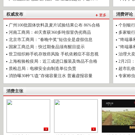
权威发布
消费评论
更多
广州100批固体饮料及麦片试验结果公布 86%合格
个别银行
河南工商局：40天查获360多吨假冒伪劣商品
多家银行
北京市工商局：“春晚中奖”短信全是虚假信息
“终端暴
国家工商总局：快过期食品须有醒目提示
“终端暴
世卫组织称手机存致癌风险 手机依赖症不容忽视
治理大卖
上海检验检疫局：近三成进口服装及饰品不合格
2月2日
质检总局：电梯安全由制造单位负责
超市乱收
消协曝30种“U盘”存储容量注水 普遍虚报容量
专家称虫
消费主张