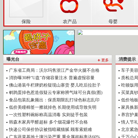
保险
农产品
母婴
曝光台
消费提示
更多
广东省工商局：沃尔玛售浙江产金华火腿不合格
车子美容
消协曝30种“U盘”存储容量注水 普遍虚报容量
质检总
佛山港装牛栏牌奶粉疑现山寨货 婴儿吃后拉肚子
吃顿饭用
鹌鹑蛋掉色惹造假疑云专家称辨气味可分真假(图)
买菜真钞
食品包装乱象频出：保质期限乱打绿色标志乱印
低价地板
低价美瞳棉签一擦就掉色 长期使用或导致失明
家具换新
一次性塑料碗标称高温消毒 实则徒手包装
养宫护巢
韩森木家具甲醛超标 多个烟花爆竹不合格
情人节礼
快递公司保价协议被指暗藏猫腻 顾客索赔难
北京紧
广东蔬菜基地土壤污染严重 重金属超标率达60%
千万小