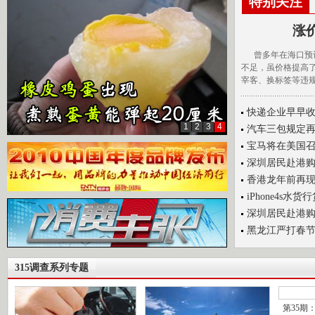
特别关注
涨
曾多年在海口预订
不足，虽价格提高
宰客、换标签等违
快递企业早早收
1
2
3
4
汽车三包规定再
宝马将在美国召回
深圳居民赴港
香港龙年前再现
iPhone4s
深圳居民赴港
黑龙江严打春节
315调查系列专题
第35期：礼品回