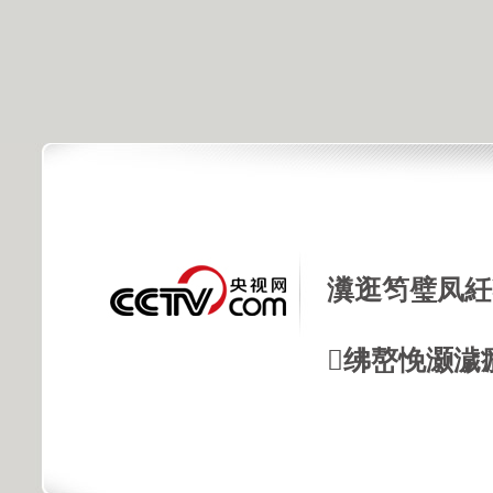
瀵逛笉璧凤紝
绋嶅悗灏濊