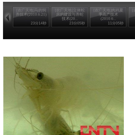
[农广天地]马的饲
[农广天地]立体蛇
[农广天地]肉鸡夏
养技术(2010.6.21)
房的建设与养蛇
季高产技术
技术(20...
(2010.6...
23分14秒
23分05秒
11分05秒