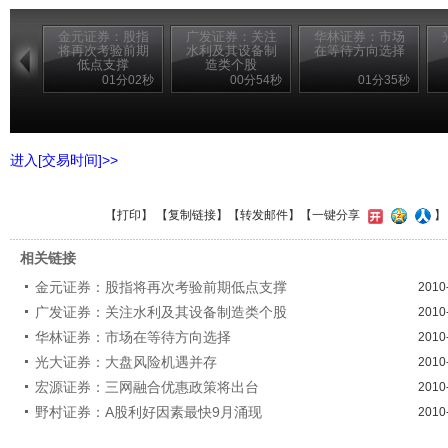
金元证券：股指
广发证券：关注
华林证券：市场
将再次考验前期
水利及其设备制
在等待方向选择
低点支撑
造类个股
01分02秒
00分54秒
01分35秒
进入[交易时间]>>
【
打印
】 【
复制链接
】【
转发邮件
】【一键分享
相关链接
金元证券：股指将再次考验前期低点支撑
2010
广发证券：关注水利及其设备制造类个股
2010
华林证券：市场在等待方向选择
2010
光大证券：大盘风险机遇并存
2010
宏源证券：三网融合优惠政策将出台
2010
野村证券：A股利好因素最快9月涌现
2010