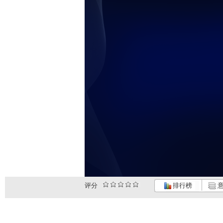
评分
排行榜
意