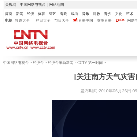
央视网
|
中国网络电视台
|
网站地图
首页
新闻
经济
体育
综艺
春晚
戏曲
音乐
科教
青少
文化
艺术
电视
频道大全
栏目大全
节目大全
直播中国
赛事直播
网络
中国网络电视台
>
经济台
>
经济台滚动新闻
>
CCTV-第一时间
>
[关注南方天气灾害
发布时间:2010年06月26日 09: