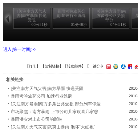
[关注南方天气灾
暴雨考验农药公
[关注南方暴雨]南
害]南方暴雨 快递
司 加速行业洗牌
方多条公路受损
受阻
部分...
00分21秒
01分49秒
04分51秒
进入[第一时间]>>
【
打印
】 【
复制链接
】【
转发邮件
】【一键分享
相关链接
[关注南方天气灾害]南方暴雨 快递受阻
2010
暴雨考验农药公司 加速行业洗牌
2010
[关注南方暴雨]南方多条公路受损 部分列车停运
2010
市场聚焦：南方暴雨 上市公司几家欢喜几家愁
2010
暴雨洪灾对上市公司的影响
2010
[关注南方天气灾害]武夷山暴雨 泡坏“大红袍”
2010