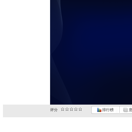
评分
排行榜
意