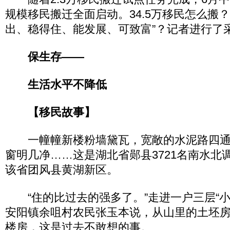
规模移民搬迁全面启动。34.5万移民怎么搬
出、稳得住、能发展、可致富”？记者进行了
保生存——
生活水平不降低
【移民故事】
一幢幢新楼粉墙黛瓦，宽敞的水泥路四通
窗明几净……这是湖北省郧县3721名南水北
该省团风县黄湖新区。
“住的比过去的强多了。”走进一户三层“小洋
安阳镇余咀村农民张玉本说，从山里的土坯房
楼房，这是过去不敢想的事。