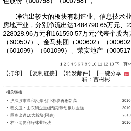
色股份（000758）（000758）。
净流出较大的板块有制造业、信息技术业
房地产业，分别净流出达1484790.65万元、22
228028.96万元和161590.57万元;代表个股
（600507）、金马集团（000602）（0006
（601099）（601099）、荣安地产（00051
1
2
3
4
5
6
7
8
9
10
11
12
13
下一页>
【
打印
】 【
复制链接
】【
转发邮件
】【一键分享
辑：曹树彬
相关链接
沪深股市温和反弹 创业板块再创新高
2010
程文卫：山东钢企重组预期带动板块走强
2010
巨资出逃10大板块(附表)
2010
林业纲要利好林业板块
2010