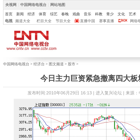
央视网
|
中国网络电视台
|
网站地图
首页
新闻
经济
体育
综艺
春晚
戏曲
音乐
科教
青少
文化
艺术
电视
频道大全
栏目大全
节目大全
直播中国
赛事直播
网络
中国网络电视台
>
经济台
>
图文频道
>
股市
>
今日主力巨资紧急撤离四大板块
发布时间:2010年06月29日 16:13 |
进入复兴论坛
| 来源