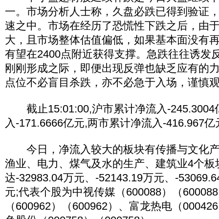
一。市场分析人士称，久盘必跌已得到验证
速之中。市场在经历了恐慌性下跌之后，由
大，且市场整体估值偏低，如果基本面没有
有望在2400点附近获得支撑。急跌往往诱发
刚刚形成之际，即便出现反弹也缺乏应有的
点位不必盲目杀跌，亦不必急于入场，谨慎
截止15:01:00,沪市累计净流入-245.30
入-171.6666亿元,两市累计净流入-416.9
今日，净流入较大的板块有传播与文化产
渔业、电力、煤气及水的生产、建筑业4个板
达-32983.04万元、-52143.19万元、-53069.
元;代表个股为中视传媒（600088）（6000
（600962）（600962）、富龙热电（00042