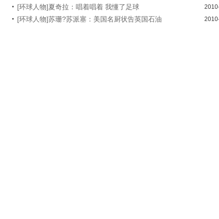
[环球人物]夏奇拉：唱着唱着 我懂了足球
2010
[环球人物]苏珊?苏派塞：美国名厨状告英国石油
2010