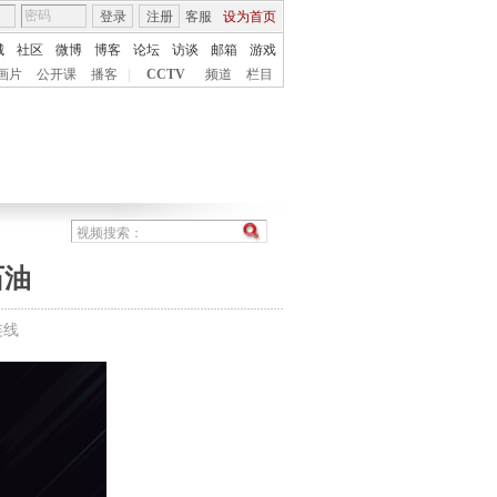
登录
注册
客服
设为首页
城
社区
微博
博客
论坛
访谈
邮箱
游戏
画片
公开课
播客
|
CCTV
频道
栏目
石油
连线