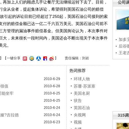
，再加上人们的顾虑几乎让餐厅无法继续运转下去了。目前，
公司
行业从业者，提起集体诉讼，希望得到英国石油公司的赔偿
故引起的诉讼目前已经超过了250起，英国石油公司接到的索
支付的赔偿金额已达一亿二千六百万美元。英国石油公司前不
三方管理的漏油事件赔偿基金。但美国舆论认为，本次事件对
巨大，未来很长一段时间内，美国还会不断出现关于本次事件
加多
美元。
后谷
王老
】【一键分享
】
责任编辑：刘岩
热词推荐
环球人物
2010-6-29
费很值
苏珊·苏派塞
2010-6-28
可能坐牢
美国名厨
2010-6-25
！
状告
2010-6-25
英国石油
2010-6-24
莉娅?吉拉德
央视网
2010-6-24
315
视频
2010-6-23