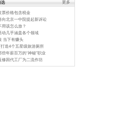
精选
更多
发票价格包含税金
将向北京一中院提起新诉讼
不用该怎么放？
活动几乎涵盖各个领域
银 当下有赚头
0万打造4个五星级旅游厕所
那些年薪百万的“神秘”职业
返修因代工厂为二流作坊