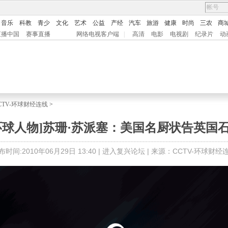
音乐
科教
青少
文化
艺术
公益
产经
汽车
旅游
健康
时尚
三农
商
直播中国
赛事直播
网络电视客户端
|
高清
电影
电视剧
纪录片
动
CTV-环球财经连线
>
环球人物]苏珊·苏派塞：美国名厨状告英国
布时间:2010年06月29日 13:40 |
进入复兴论坛
| 来源：CCTV-环球财经