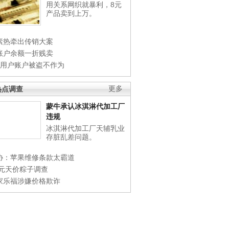
用关系网织就暴利，8元
产品卖到上万。
素热牵出传销大案
账户余额一折贱卖
店用户账户被盗不作为
热点调查
更多
蒙牛承认冰淇淋代加工厂
违规
冰淇淋代加工厂天辅乳业
存脏乱差问题。
协：苹果维修条款太霸道
0元天价粽子调查
家乐福涉嫌价格欺诈