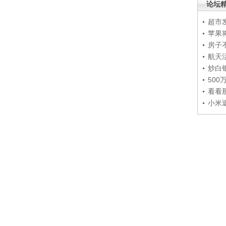
论坛
超市
苹果
房子
航天
炒白
50
看看
小米