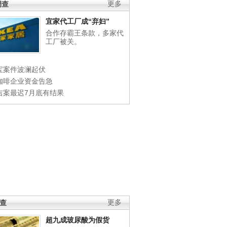
调查
更多
宜家代工厂成“弃妇”
合作存霸王条款，多家代
工厂被关。
宝案件波澜起伏
咖啡企业资金告急
吉案最迟7月底有结果
调查
更多
超九成玻尿酸为假货