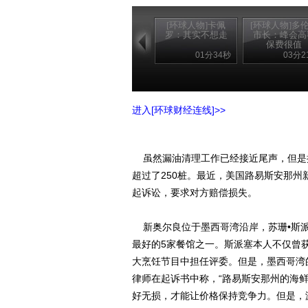
[环球人物]卡佩
[环球人物]多
罗：其实不想走
市长：峰会高
保费很值
01分34秒
03分2
进入[环球财经连线]>>
虽然漏油清理工作已经接近尾声，但是
超过了250桩。最近，美国路易斯安那州
起诉讼，要求对方赔偿损失。
新奥尔良位于墨西哥湾沿岸，苏珊•斯派
最好的5家餐馆之一。斯派塞本人不仅曾
大烹饪节目中担任评委。但是，墨西哥湾
律师在起诉书中称，“路易斯安那州的海
好无损，才能让价格保持竞争力。但是，