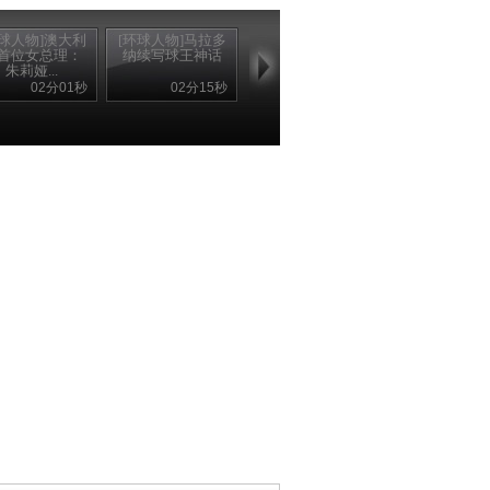
环球人物]澳大利
[环球人物]马拉多
首位女总理：
纳续写球王神话
朱莉娅...
02分01秒
02分15秒