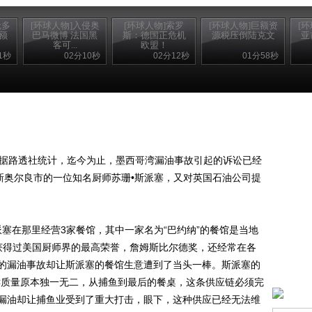
伦多
[环球人物]入侵奥
[环球人物]索罗
[环球人物]巨额资
[
额
巴马微博 法国黑
斯：德国正危机
源税压倒陆克文
亚
客可...
欧盟！
1秒
02分10秒
02分12秒
01分58秒
据路透社统计，迄今为止，墨西哥湾漏油事故引起的诉讼已经
新奥尔良市的一位知名厨师苏珊•斯派塞，又对英国石油公司提
塞在那里经营3家餐馆，其中一家名为“巴约纳”的餐馆是当地
获得过美国厨师界的最高荣誉，詹姆斯比尔德奖，还经常在各
的漏油事故却让斯派塞的餐馆生意遭到了当头一棒。斯派塞的
鲜质量原本独一无二，从捕鱼到最后的餐桌，这条供应链必须完
漏油却让捕鱼业受到了重大打击，眼下，这种供应已经无法维