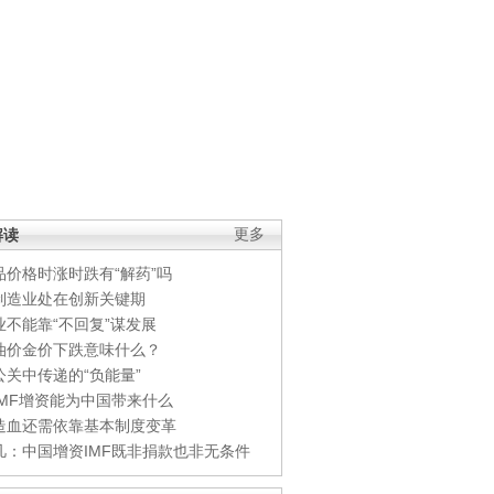
解读
更多
品价格时涨时跌有“解药”吗
制造业处在创新关键期
业不能靠“不回复”谋发展
油价金价下跌意味什么？
公关中传递的“负能量”
IMF增资能为中国带来什么
造血还需依靠基本制度变革
凡：中国增资IMF既非捐款也非无条件