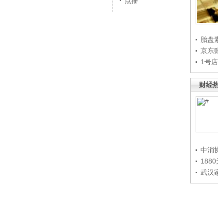
点播
胎盘
京东
1号
财经
中消
188
武汉