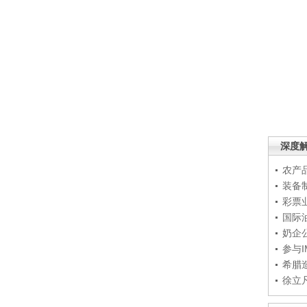
深度
农产
装备
彩票
国际
奶企
参与
希腊
徐立