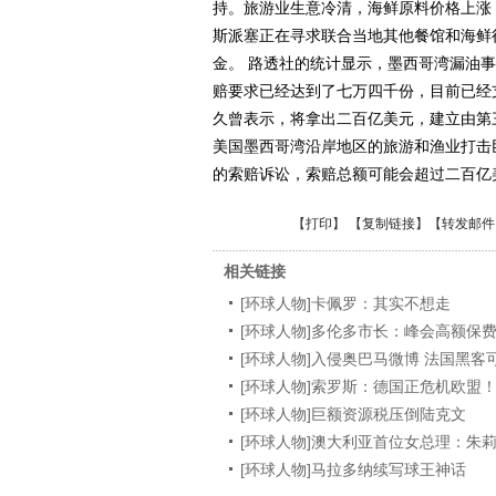
持。旅游业生意冷清，海鲜原料价格上涨
斯派塞正在寻求联合当地其他餐馆和海鲜
金。 路透社的统计显示，墨西哥湾漏油事
赔要求已经达到了七万四千份，目前已经
久曾表示，将拿出二百亿美元，建立由第
美国墨西哥湾沿岸地区的旅游和渔业打击
的索赔诉讼，索赔总额可能会超过二百亿
【
打印
】 【
复制链接
】【
转发邮件
相关链接
[环球人物]卡佩罗：其实不想走
[环球人物]多伦多市长：峰会高额保
[环球人物]入侵奥巴马微博 法国黑客
[环球人物]索罗斯：德国正危机欧盟
[环球人物]巨额资源税压倒陆克文
[环球人物]澳大利亚首位女总理：朱
[环球人物]马拉多纳续写球王神话