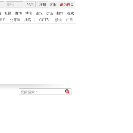
登录
注册
客服
设为首页
城
社区
微博
博客
论坛
访谈
邮箱
游戏
画片
公开课
播客
|
CCTV
频道
栏目