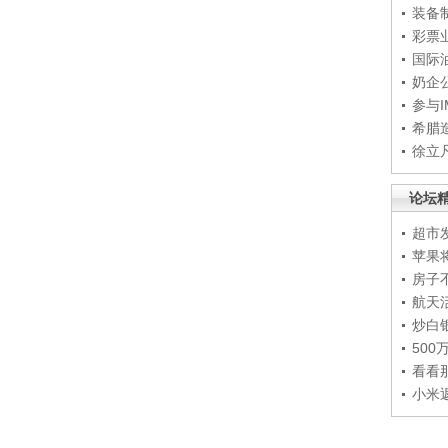
装备
彩票
国际
奶企
参与
希腊
徐立
论坛
超市
苹果
房子
航天
炒白
50
看看
小米