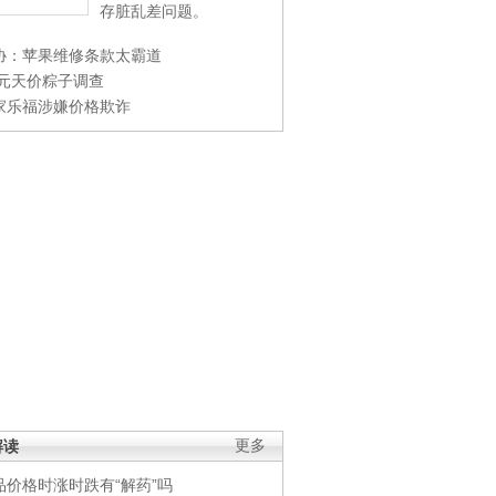
存脏乱差问题。
协：苹果维修条款太霸道
0元天价粽子调查
家乐福涉嫌价格欺诈
解读
更多
品价格时涨时跌有“解药”吗