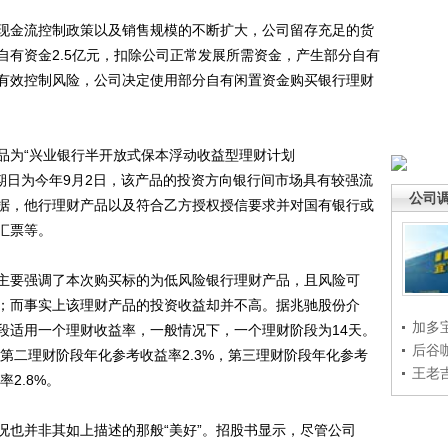
金流控制政策以及销售规模的不断扩大，公司留存充足的货
有自有资金2.5亿元，扣除公司正常发展所需资金，产生部分自有
有效控制风险，公司决定使用部分自有闲置资金购买银行理财
为“兴业银行半开放式保本浮动收益型理财计划
日，到期日为今年9月2日，该产品的投资方向银行间市场具有较强流
公司
据，他行理财产品以及符合乙方授权授信要求并对国有银行或
汇票等。
要强调了本次购买标的为低风险银行理财产品，且风险可
；而事实上该理财产品的投资收益却并不高。据兆驰股份介
加多
段适用一个理财收益率，一般情况下，一个理财阶段为14天。
后谷
，第二理财阶段年化参考收益率2.3%，第三理财阶段年化参考
王老
2.8%。
也并非其如上描述的那般“美好”。招股书显示，尽管公司