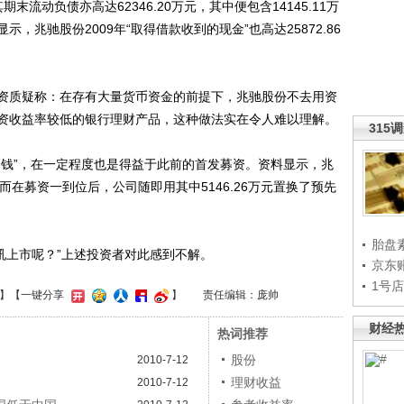
其期末流动负债亦高达62346.20万元，其中便包含14145.11万
，兆驰股份2009年“取得借款收到的现金”也高达25872.86
质疑称：在存有大量货币资金的前提下，兆驰股份不去用资
资收益率较低的银行理财产品，这种做法实在令人难以理解。
315
钱”，在一定程度也是得益于此前的首发募资。资料显示，兆
，而在募资一到位后，公司随即用其中5146.26万元置换了预先
胎盘
吼上市呢？”上述投资者对此感到不解。
京东
1号
】
【一键分享
】
责任编辑：庞帅
财经
热词推荐
股份
2010-7-12
理财收益
2010-7-12