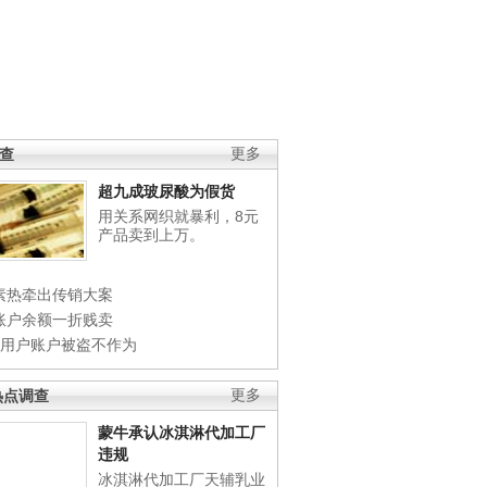
调查
更多
超九成玻尿酸为假货
用关系网织就暴利，8元
产品卖到上万。
素热牵出传销大案
账户余额一折贱卖
店用户账户被盗不作为
热点调查
更多
蒙牛承认冰淇淋代加工厂
违规
冰淇淋代加工厂天辅乳业