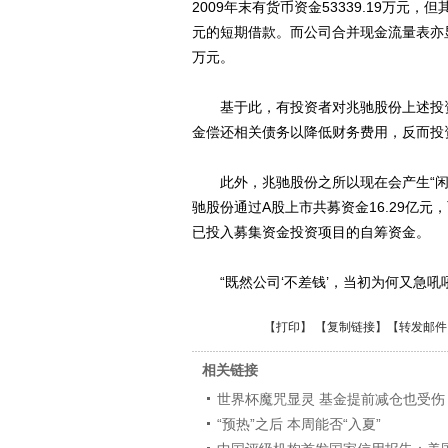
2009年末有货币资金53339.19万元，但
元的短期借款。而公司合并现金流量表亦显示
万元。
基于此，有投资者对兆驰股份上述投资
金偿还相关债务以降低财务费用，反而投
此外，兆驰股份之所以现在会产生“闲
驰股份通过A股上市共募资金16.29亿元
已投入募集资金投资项目的自筹资金。
“既然公司‘不差钱’，当初为何又急吼
【
打印
】 【
复制链接
】【
转发邮件
相关链接
世界杯魔咒显灵 基金提前减仓也受伤
“预热”之后 本周能否“入夏”