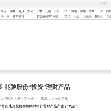
音乐
科教
青少
文化
艺术
公益
产经
汽车
旅游
健康
时尚
三农
商
直播中国
赛事直播
网络电视客户端
|
高清
电影
电视剧
纪录片
动
 兆驰股份“投资”理财产品
 09:04 |
进入复兴论坛
| 来源：上海证券报
月的兆驰股份突然间对银行理财产品产生了“兴趣”。