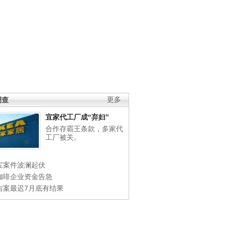
调查
更多
宜家代工厂成“弃妇”
合作存霸王条款，多家代
工厂被关。
宝案件波澜起伏
咖啡企业资金告急
吉案最迟7月底有结果