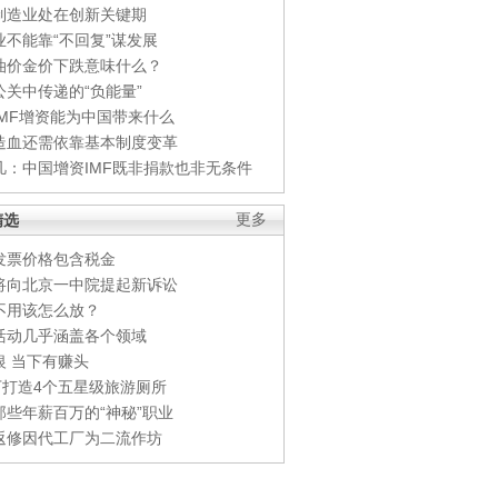
制造业处在创新关键期
业不能靠“不回复”谋发展
油价金价下跌意味什么？
公关中传递的“负能量”
IMF增资能为中国带来什么
造血还需依靠基本制度变革
凡：中国增资IMF既非捐款也非无条件
精选
更多
发票价格包含税金
将向北京一中院提起新诉讼
不用该怎么放？
活动几乎涵盖各个领域
银 当下有赚头
0万打造4个五星级旅游厕所
那些年薪百万的“神秘”职业
返修因代工厂为二流作坊