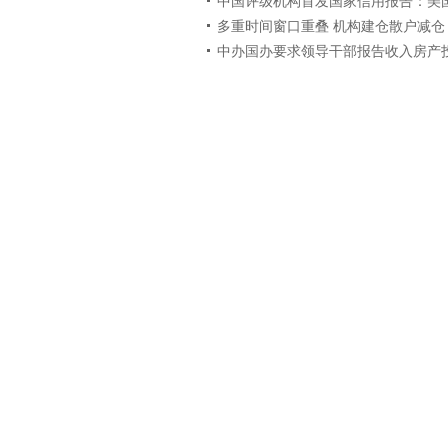
中国评级机构首发国家信用报告：美
多重时间窗口重叠 机构建仓散户减仓
中办国办要求领导干部报告收入房产