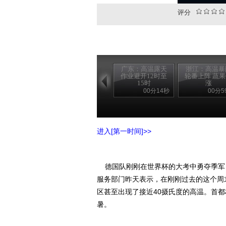
评分
广东：高温露天
浙江：高温暴
作业避开12时至
轮番上阵 蔬
15时
涨
00分14秒
00分5
进入[第一时间]>>
德国队刚刚在世界杯的大考中勇夺季军
服务部门昨天表示，在刚刚过去的这个周
区甚至出现了接近40摄氏度的高温。首
暑。