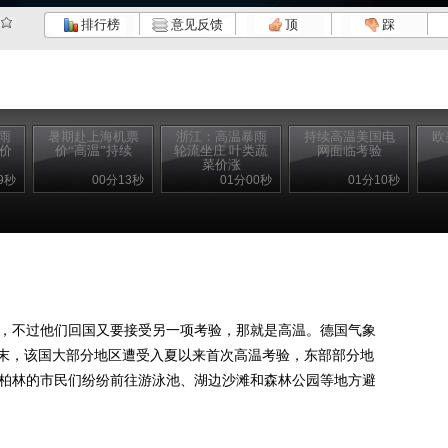
排行榜
意见反馈
顶
踩
雨
暑期赴上海机票
浙江：高温暴雨
持续高温美国电
欧
果价
价“高温”持续
轮流坐庄 叶类蔬
网面临考验
菜价涨
9秒
00分13秒
01分00秒
01分10秒
，不过他们回国又要接受另一项考验，那就是高温。德国气象
末，该国大部分地区遭受入夏以来首次高温考验，东部部分地
都柏林的市民们纷纷前往游泳池、湖边沙滩和森林公园等地方避