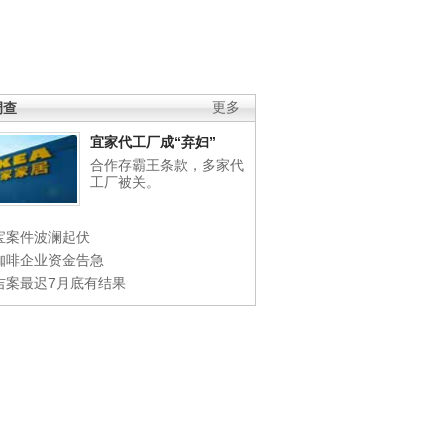
调查
更多
宜家代工厂成“弃妇”
合作存霸王条款，多家代
工厂被关。
宝案件波澜起伏
咖啡企业资金告急
吉案最迟7月底有结果