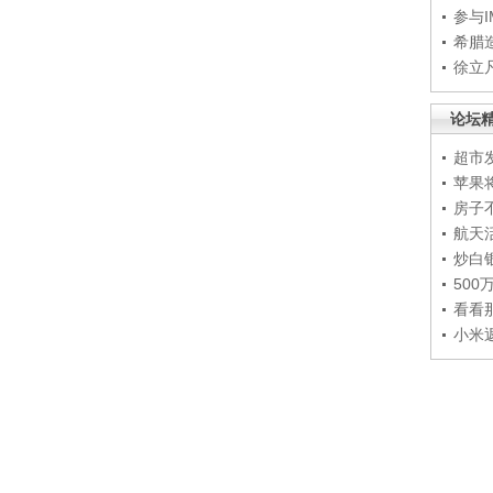
参与
希腊
徐立
论坛
超市
苹果
房子
航天
炒白
50
看看
小米