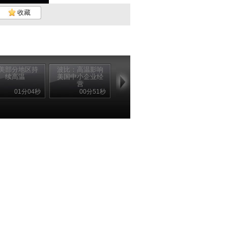
收藏
美部分地区持
波比：高温影响
续高温
美国中小企业经
营
01分04秒
00分51秒