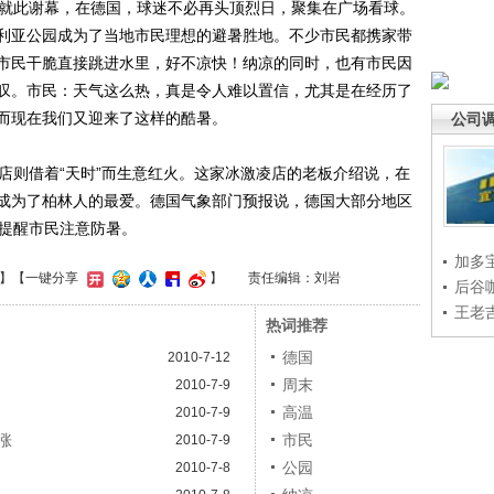
就此谢幕，在德国，球迷不必再头顶烈日，聚集在广场看球。
利亚公园成为了当地市民理想的避暑胜地。不少市民都携家带
市民干脆直接跳进水里，好不凉快！纳凉的同时，也有市民因
叹。市民：天气这么热，真是令人难以置信，尤其是在经历了
而现在我们又迎来了这样的酷暑。
公司
则借着“天时”而生意红火。这家冰激凌店的老板介绍说，在
成为了柏林人的最爱。德国气象部门预报说，德国大部分地区
并提醒市民注意防暑。
加多
】
【一键分享
】
责任编辑：刘岩
后谷
王老
热词推荐
德国
2010-7-12
周末
2010-7-9
高温
2010-7-9
涨
市民
2010-7-9
公园
2010-7-8