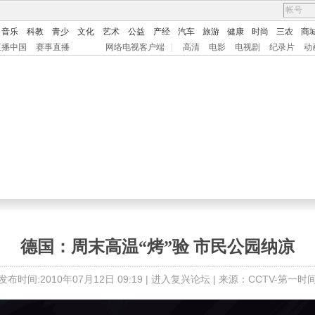
音乐
科教
青少
文化
艺术
公益
产经
汽车
旅游
健康
时尚
三农
商
直播中国
赛事直播
网络电视客户端
|
高清
电影
电视剧
纪录片
动
德国：周末高温“烤”验 市民公园纳凉
发布时间:2010年07月12日 09:19 |
进入复兴论坛
| 来源：CCTV-第一时