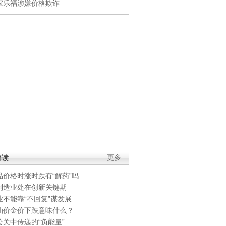
家乐福涉嫌价格欺诈
解读
更多
品价格时涨时跌有“解药”吗
制造业处在创新关键期
业不能靠“不回复”谋发展
油价金价下跌意味什么？
公关中传递的“负能量”