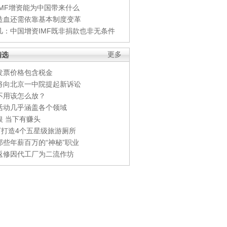
IMF增资能为中国带来什么
造血还需依靠基本制度变革
凡：中国增资IMF既非捐款也非无条件
精选
更多
发票价格包含税金
将向北京一中院提起新诉讼
不用该怎么放？
活动几乎涵盖各个领域
银 当下有赚头
0万打造4个五星级旅游厕所
那些年薪百万的“神秘”职业
返修因代工厂为二流作坊