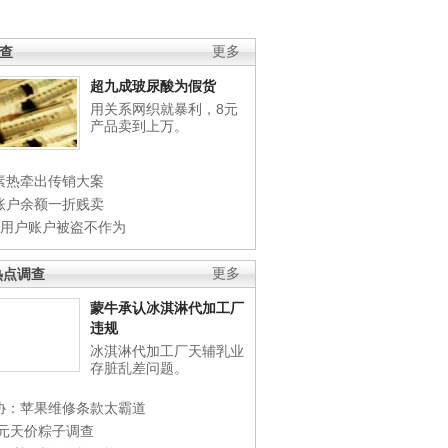
调查
更多
超九成玻尿酸为假货
用关系网织就暴利，8元
产品卖到上万。
素热牵出传销大案
账户余额一折贱卖
店用户账户被盗不作为
热点调查
更多
蒙牛承认冰淇淋代加工厂
违规
冰淇淋代加工厂天辅乳业
存脏乱差问题。
协：苹果维修条款太霸道
0元天价粽子调查