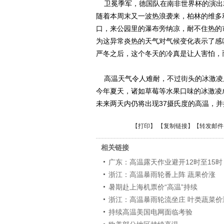
卫冕季军，德国队在南非世界杯的演出
随着本周末又一波热浪袭来，柏林的维多
口，来公园里的瀑布旁纳凉，耐不住热的
为这异常炎热的天气对气候变化表示了感
严冬之后，这个冬天的冷真是让人害怕，
高温天气令人难耐，不过街头的冰激凌店
今年夏天，诸如草莓等水果口味的冰激凌
未来两天内仍将出现37摄氏度的高温，
【
打印
】 【
复制链接
】【
转发邮件
相关链接
广东：高温露天作业避开12时至15时
浙江：高温暴雨轮番上阵 蔬果价涨
暑期赴上海机票价“高温”持续
浙江：高温暴雨轮流坐庄 叶类蔬菜价
持续高温美国电网面临考验