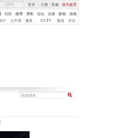
登录
注册
客服
设为首页
城
社区
微博
博客
论坛
访谈
邮箱
游戏
画片
公开课
播客
|
CCTV
频道
栏目
间