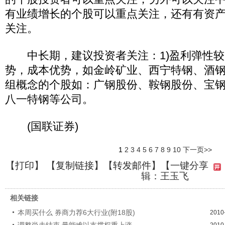
有业绩增长的个股可以重点关注，还有有资
关注。
中长期，建议投资者关注：1)盈利弹性较大
势，成本优势，如金岭矿业、西宁特钢、酒钢
组概念的个股如：广钢股份、鞍钢股份、宝
八一特钢等公司。
(国联证券)
1
2
3
4
5
6
7
8
9
10
下一页>>
【
打印
】 【
复制链接
】【
转发邮件
】
【一键分享
辑：王玉飞
相关链接
本周买什么 券商力荐6大行业(附18股)
2010
调整尚未结束 量能难以支撑权重上涨
2010