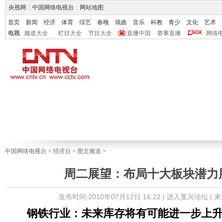
央视网
|
中国网络电视台
|
网站地图
首页
新闻
经济
体育
综艺
春晚
戏曲
音乐
科教
青少
文化
艺术
电视
频道大全
栏目大全
节目大全
直播中国
赛事直播
网络
中国网络电视台
>
经济台
>
图文频道
>
周二展望：布局十大板块潜力股
发布时间:2010年07月12日 16:22 |
进入复兴论坛
| 
钢铁行业：未来库存将有可能进一步上升