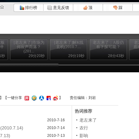
排行榜
意见反馈
顶
踩
业板
[老左来了]市场为
[老左来了]解K线
老左来了：A股仍
老
冲
何应声而落？
玄机(2010.7....
有下探可能？
底
(201...
1秒
29分20秒
29分19秒
28分43秒
】
【一键分享
】
责任编辑：刘岩
热词推荐
老左来了
2010-7-16
10.7.14)
农行
2010-7-14
.13)
影响
2010-7-13