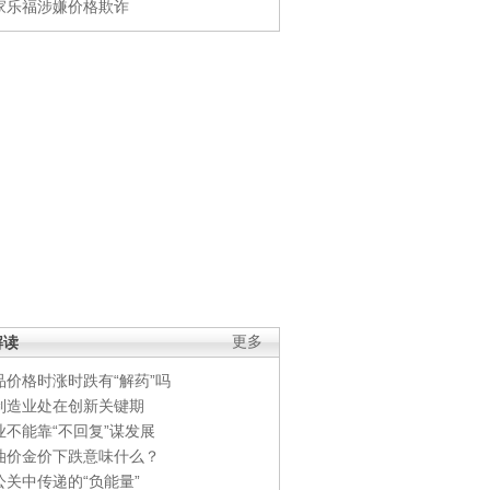
家乐福涉嫌价格欺诈
解读
更多
品价格时涨时跌有“解药”吗
制造业处在创新关键期
业不能靠“不回复”谋发展
油价金价下跌意味什么？
公关中传递的“负能量”