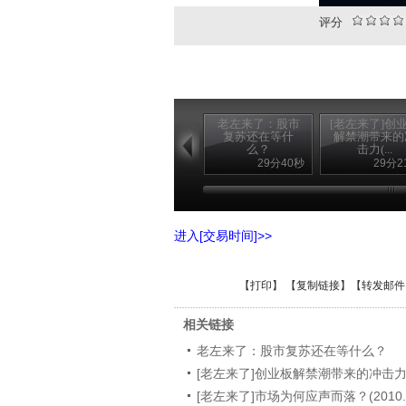
评分
老左来了：股市
[老左来了]创
复苏还在等什
解禁潮带来的
么？
击力(...
29分40秒
29分2
进入[交易时间]>>
【
打印
】 【
复制链接
】【
转发邮件
相关链接
老左来了：股市复苏还在等什么？
[老左来了]创业板解禁潮带来的冲击力(20
[老左来了]市场为何应声而落？(2010.7