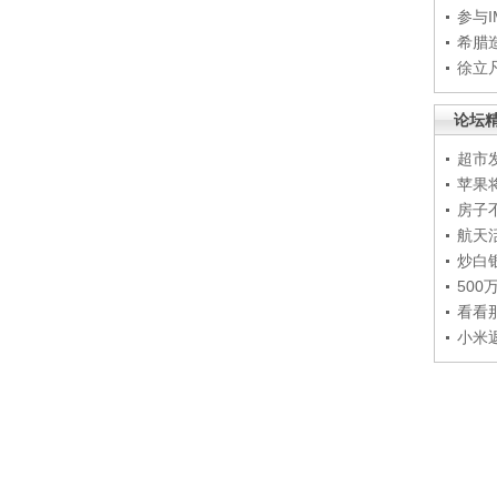
参与
希腊
徐立
论坛
超市
苹果
房子
航天
炒白
50
看看
小米