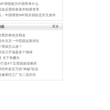
IMF增资能为中国带来什么
造血还需依靠基本制度变革
凡：中国增资IMF既非捐款也非无条件
精选
更多
发票价格包含税金
将向北京一中院提起新诉讼
不用该怎么放？
活动几乎涵盖各个领域
银 当下有赚头
0万打造4个五星级旅游厕所
那些年薪百万的“神秘”职业
返修因代工厂为二流作坊