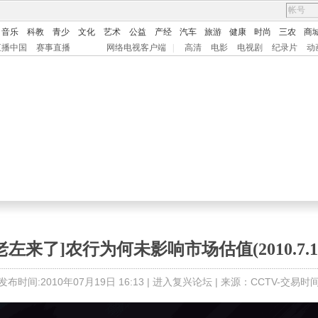
音乐
科教
青少
文化
艺术
公益
产经
汽车
旅游
健康
时尚
三农
商
直播中国
赛事直播
网络电视客户端
|
高清
电影
电视剧
纪录片
动
老左来了]农行为何未影响市场估值(2010.7.1
发布时间:2010年07月19日 16:13 |
进入复兴论坛
| 来源：CCTV-交易时