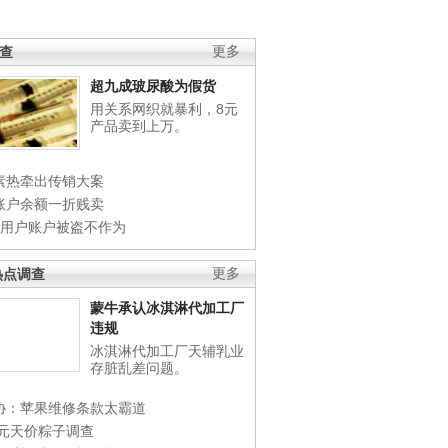
调查
更多
超九成玻尿酸为假货
用关系网织就暴利，8元
产品卖到上万。
素热牵出传销大案
账户余额一折贱卖
店用户账户被盗不作为
热点调查
更多
蒙牛承认冰淇淋代加工厂
违规
冰淇淋代加工厂天辅乳业
存脏乱差问题。
协：苹果维修条款太霸道
0元天价粽子调查