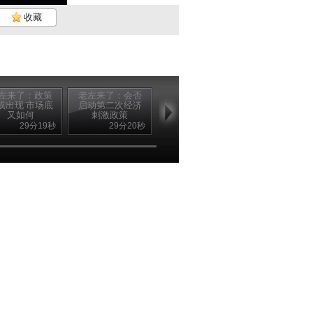
收藏
左来了：政策
老左来了：会否
老左来了：市场
或出现 市场底
启动第二次经济
疲软主因分析
又如何
刺激政策
(2010....
29分19秒
29分20秒
29分21秒