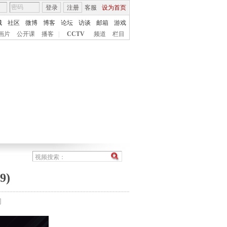
登录
注册
客服
设为首页
城
社区
微博
博客
论坛
访谈
邮箱
游戏
画片
公开课
播客
|
CCTV
频道
栏目
9)
间