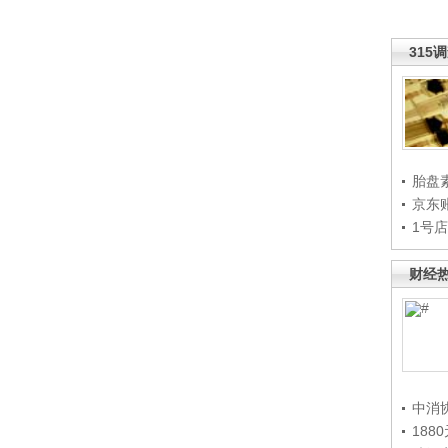
315
胎盘
京东
1号
财经
中消
188