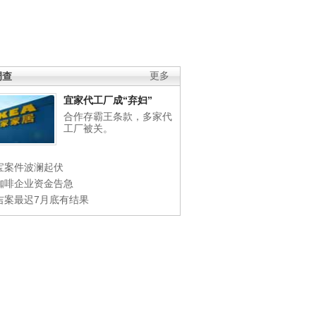
调查
更多
宜家代工厂成“弃妇”
合作存霸王条款，多家代
工厂被关。
宝案件波澜起伏
咖啡企业资金告急
吉案最迟7月底有结果