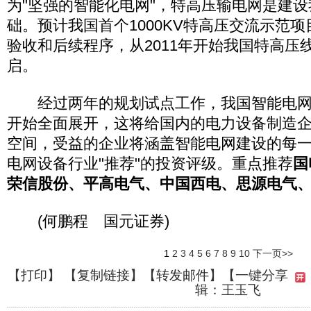
为"坚强的智能化电网"，特高压输电网是建
础。预计我国首个1000KV特高压交流示范
验收和后续程序，从2011年开始我国特高压
启。
经过两年的规划试点工作，我国智能电网的
开始全面展开，这将给国内的电力设备制造
空间，受益的企业将涵盖智能电网建设的每
电网设备行业"推荐"的投资评级。重点推荐
国
荣信股份、平高电气、中国西电、思源电气
(何鹏程 国元证券)
1
2
3
4
5
6
7
8
9
10
下一页>>
【
打印
】 【
复制链接
】【
转发邮件
】
【一键分享
辑：王玉飞