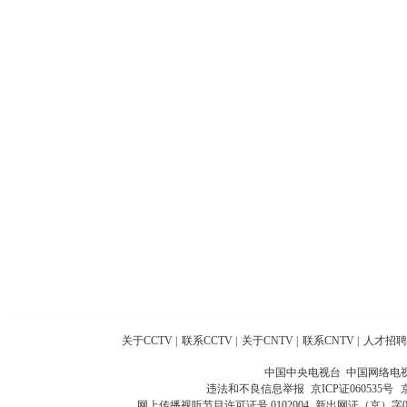
关于CCTV
|
联系CCTV
|
关于CNTV
|
联系CNTV
|
人才招聘
中国中央电视台 中国网络电
违法和不良信息举报
京ICP证060535号
网上传播视听节目许可证号 0102004
新出网证（京）字0