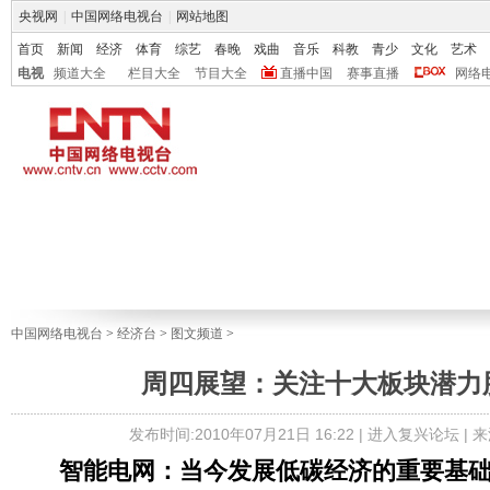
央视网
|
中国网络电视台
|
网站地图
首页
新闻
经济
体育
综艺
春晚
戏曲
音乐
科教
青少
文化
艺术
电视
频道大全
栏目大全
节目大全
直播中国
赛事直播
网络
中国网络电视台
>
经济台
>
图文频道
>
周四展望：关注十大板块潜力股
发布时间:2010年07月21日 16:22 |
进入复兴论坛
| 
智能电网：当今发展低碳经济的重要基础