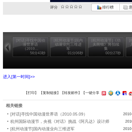
评分
排行榜
意
[对话]寻找中国动
[杭州动漫节]国内
[杭州动漫节]《功
漫世界语
动漫业向三维进
夫熊猫》将拍续
（2010....
军
集
56分43秒
01分06秒
00分27秒
进入[第一时间]>>
【
打印
】 【
复制链接
】【
转发邮件
】
【一键分享
相关链接
[对话]寻找中国动漫世界语（2010.05.09）
2010
杭州国际动漫节，央视《对话》挑战《阿凡达》设计师
201
[杭州动漫节]国内动漫业向三维进军
2010