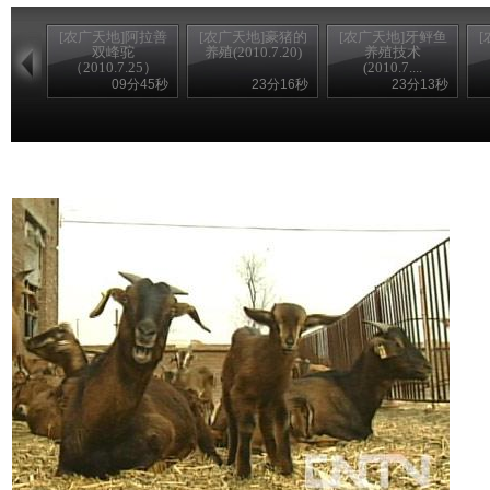
[农广天地]阿拉善
[农广天地]豪猪的
[农广天地]牙鲆鱼
双峰驼
养殖(2010.7.20)
养殖技术
（2010.7.25）
(2010.7....
09分45秒
23分16秒
23分13秒