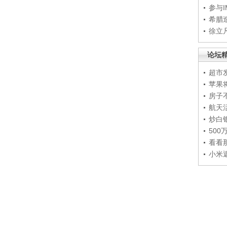
参与
希腊
徐立
论坛
超市
苹果
房子
航天
炒白
50
看看
小米