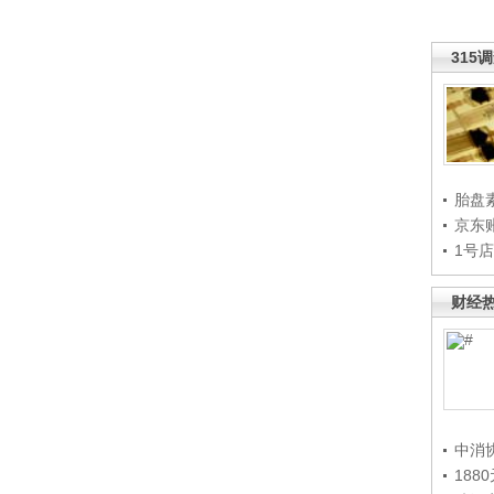
315
胎盘
京东
1号
财经
中消
188