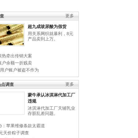
调查
更多
超九成玻尿酸为假货
用关系网织就暴利，8元
产品卖到上万。
素热牵出传销大案
账户余额一折贱卖
店用户账户被盗不作为
热点调查
更多
蒙牛承认冰淇淋代加工厂
违规
冰淇淋代加工厂天辅乳业
存脏乱差问题。
协：苹果维修条款太霸道
0元天价粽子调查