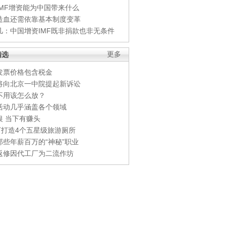
IMF增资能为中国带来什么
造血还需依靠基本制度变革
凡：中国增资IMF既非捐款也非无条件
精选
更多
发票价格包含税金
将向北京一中院提起新诉讼
不用该怎么放？
活动几乎涵盖各个领域
银 当下有赚头
0万打造4个五星级旅游厕所
那些年薪百万的“神秘”职业
返修因代工厂为二流作坊