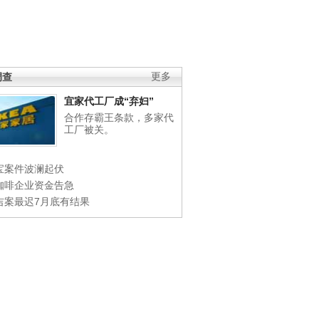
调查
更多
宜家代工厂成“弃妇”
合作存霸王条款，多家代
工厂被关。
宝案件波澜起伏
咖啡企业资金告急
吉案最迟7月底有结果