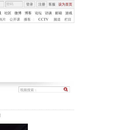
登录
注册
客服
设为首页
城
社区
微博
博客
论坛
访谈
邮箱
游戏
画片
公开课
播客
|
CCTV
频道
栏目
间