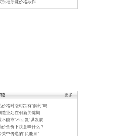
家乐福涉嫌价格欺诈
解读
更多
品价格时涨时跌有“解药”吗
制造业处在创新关键期
业不能靠“不回复”谋发展
油价金价下跌意味什么？
公关中传递的“负能量”