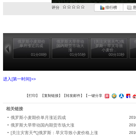
评分
排行榜
意
俄罗斯小麦期价
俄罗斯大旱带动
[关注灾害天气]俄
单月涨近四成
国内期货市场大
罗斯：旱灾导致
涨
小麦价...
01分08秒
01分55秒
00分33秒
进入[第一时间]>>
【
打印
】 【
复制链接
】【
转发邮件
】
【一键分享
相关链接
俄罗斯小麦期价单月涨近四成
201
俄罗斯大旱带动国内期货市场大涨
201
[关注灾害天气]俄罗斯：旱灾导致小麦价格上涨
201