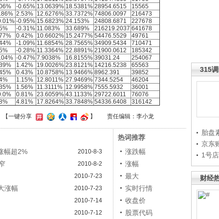
.06%
-0.65%
13.0639%
18.5381%
28954.6515
15565
0.86%
2.53%
12.6276%
33.7372%
74806.0097
216473
0.01%
-0.95%
15.6823%
24.153%
24808.6871
227678
.5%
-0.31%
11.083%
33.689%
216219.2037
641678
.77%
0.42%
10.6602%
15.2477%
54476.5529
49761
.44%
-1.09%
11.6854%
28.7565%
34909.5434
710471
.5%
-0.28%
11.3364%
22.8891%
21900.0612
185342
2.04%
-0.47%
7.9038%
16.8155%
39031.24
254067
.39%
1.42%
19.0026%
23.8121%
14216.5238
65563
315
.45%
0.43%
10.8758%
13.9466%
8962.391
39852
.4%
1.15%
12.8011%
27.9469%
7344.5254
46204
.35%
1.56%
11.3111%
12.9958%
7555.5932
36001
0.0%
0.81%
23.6059%
43.1133%
29722.6011
76076
.8%
4.81%
17.8264%
33.7848%
54336.6408
316142
】
【一键分享
】
责任编辑：李小龙
胎盘
热词推荐
京东
涨幅超2%
涨跌幅
2010-8-3
1号
窄
涨幅
2010-8-2
最大
2010-7-23
财经
最大涨幅
实时行情
2010-7-23
收盘价
2010-7-14
股票代码
2010-7-12