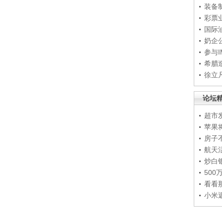
装备
彩票
国际
奶企
参与
希腊
徐立
论坛
超市
苹果
房子
航天
炒白
50
看看
小米