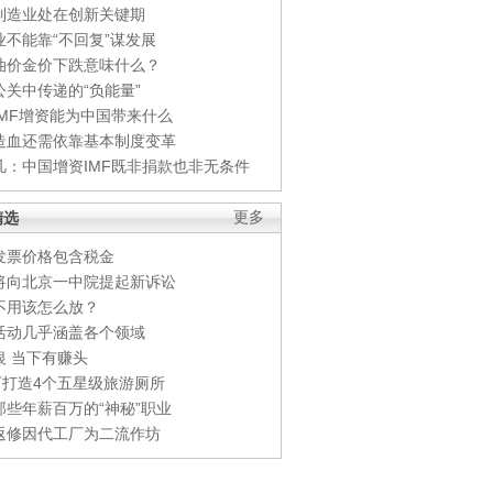
制造业处在创新关键期
业不能靠“不回复”谋发展
油价金价下跌意味什么？
公关中传递的“负能量”
IMF增资能为中国带来什么
造血还需依靠基本制度变革
凡：中国增资IMF既非捐款也非无条件
精选
更多
发票价格包含税金
将向北京一中院提起新诉讼
不用该怎么放？
活动几乎涵盖各个领域
银 当下有赚头
0万打造4个五星级旅游厕所
那些年薪百万的“神秘”职业
返修因代工厂为二流作坊