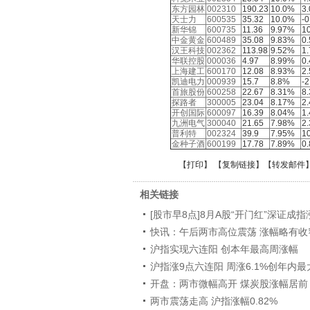
东方园林
002310
190.23
10.0%
3
天士力
600535
35.32
10.0%
-
新华锦
600735
11.36
9.97%
1
中金黄金
600489
35.08
9.83%
0
汉王科技
002362
113.98
9.52%
1
华联控股
000036
4.97
8.99%
0
上海建工
600170
12.08
8.93%
2
凯迪电力
000939
15.7
8.8%
-
首旅股份
600258
22.67
8.31%
8
探路者
300005
23.04
8.17%
2
开创国际
600097
16.39
8.04%
1
九洲电气
300040
21.65
7.98%
2
普利特
002324
39.9
7.95%
1
金种子酒
600199
17.78
7.89%
0
【
打印
】 【
复制链接
】【
转发邮件
相关链接
[股市早8点]8月A股“开门红”深证成指
快讯：午后两市高位震荡 涨幅略有收
沪指实现六连阳 创本年最高周涨幅
沪指涨9点六连阳 周涨6.1%创年内
开盘：两市微幅高开 煤炭股涨幅居前
两市震荡走高 沪指涨幅0.82%