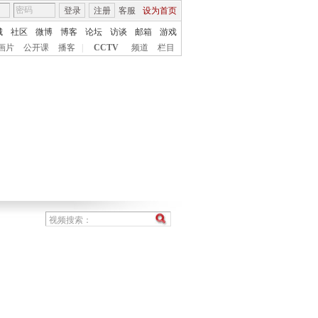
登录
注册
客服
设为首页
城
社区
微博
博客
论坛
访谈
邮箱
游戏
画片
公开课
播客
|
CCTV
频道
栏目