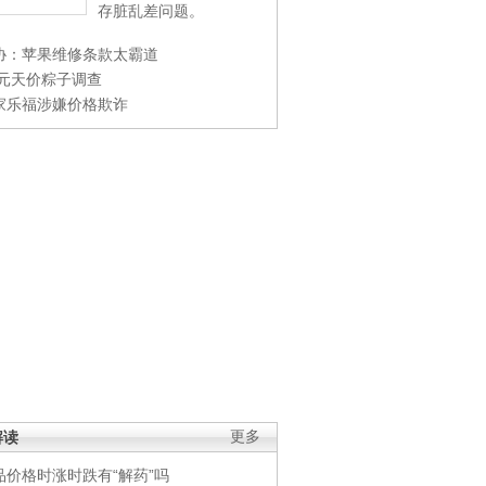
存脏乱差问题。
协：苹果维修条款太霸道
0元天价粽子调查
家乐福涉嫌价格欺诈
解读
更多
品价格时涨时跌有“解药”吗