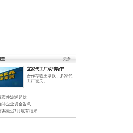
调查
更多
宜家代工厂成“弃妇”
合作存霸王条款，多家代
工厂被关。
宝案件波澜起伏
咖啡企业资金告急
吉案最迟7月底有结果