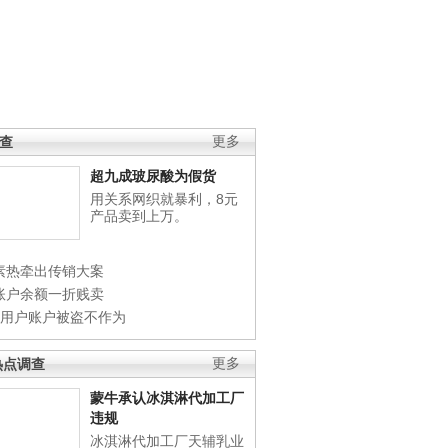
调查
更多
超九成玻尿酸为假货
用关系网织就暴利，8元
产品卖到上万。
素热牵出传销大案
账户余额一折贱卖
店用户账户被盗不作为
热点调查
更多
蒙牛承认冰淇淋代加工厂
违规
冰淇淋代加工厂天辅乳业