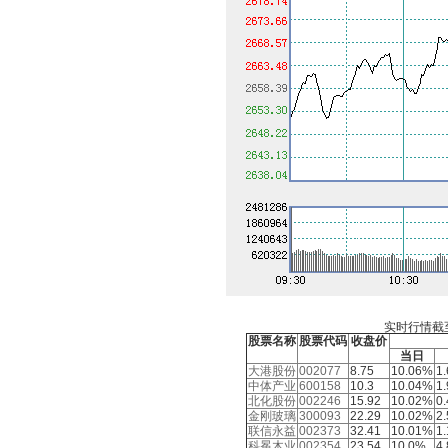
实时行情截至:2
股票名称
股票代码
收盘价
当日
大港股份
002077
8.75
10.06%
1
中体产业
600158
10.3
10.04%
1
北化股份
002246
15.92
10.02%
0
金刚玻璃
300093
22.29
10.02%
2
联信永益
002373
32.41
10.01%
1
科冕木业
002354
23.54
10.0%
4