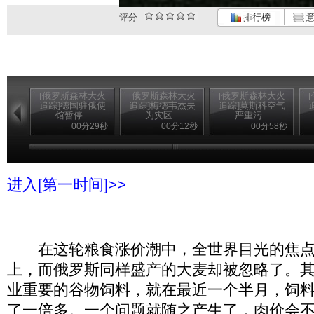
评分
排行榜
意
[俄罗斯森林大火
[俄罗斯森林大火
[俄罗斯森林大火
追踪]德国驻俄使
追踪]梅德韦杰夫
追踪]莫斯科空气
馆暂停...
为灾区...
严重污...
00分29秒
00分12秒
00分58秒
进入[第一时间]>>
在这轮粮食涨价潮中，全世界目光的焦点
上，而俄罗斯同样盛产的大麦却被忽略了。
业重要的谷物饲料，就在最近一个半月，饲
了一倍多。一个问题就随之产生了，肉价会