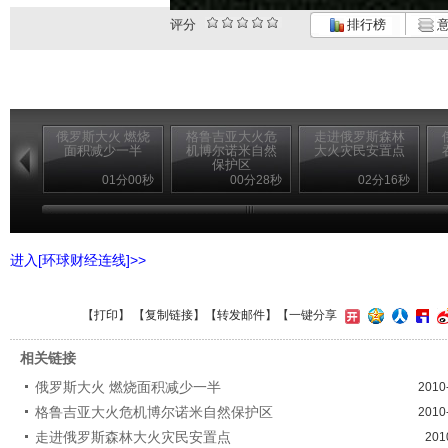
评分
排行榜
意
俄罗斯大火 燃烧
格鲁吉亚大火危
走进俄罗斯森林
面积减少一半
机博尔诺米自然
大火灾民安置点
保护区
01分00秒
00分28秒
02分16秒
进入[环球财经连线]>>
【
打印
】 【
复制链接
】【
转发邮件
】
【一键分享
相关链接
俄罗斯大火 燃烧面积减少一半
2010
格鲁吉亚大火危机博尔诺米自然保护区
2010
走进俄罗斯森林大火灾民安置点
201