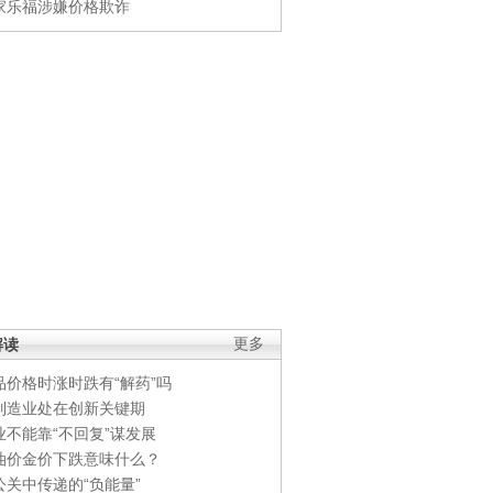
家乐福涉嫌价格欺诈
解读
更多
品价格时涨时跌有“解药”吗
制造业处在创新关键期
业不能靠“不回复”谋发展
油价金价下跌意味什么？
公关中传递的“负能量”