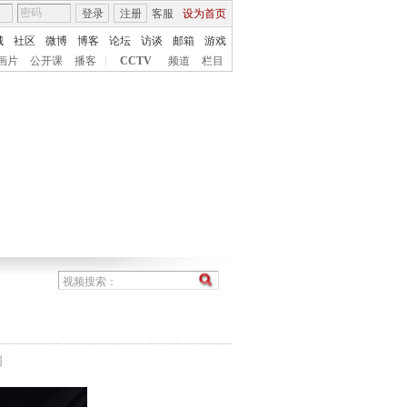
登录
注册
客服
设为首页
城
社区
微博
博客
论坛
访谈
邮箱
游戏
画片
公开课
播客
|
CCTV
频道
栏目
间