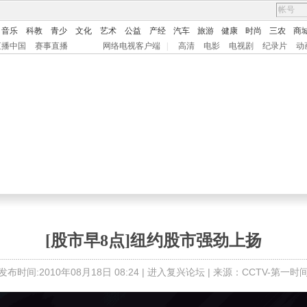
音乐
科教
青少
文化
艺术
公益
产经
汽车
旅游
健康
时尚
三农
商
直播中国
赛事直播
网络电视客户端
|
高清
电影
电视剧
纪录片
动
[股市早8点]纽约股市强劲上扬
发布时间:2010年08月18日 08:24 |
进入复兴论坛
| 来源：CCTV-第一时