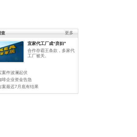
调查
更多
宜家代工厂成“弃妇”
合作存霸王条款，多家代
工厂被关。
宝案件波澜起伏
咖啡企业资金告急
吉案最迟7月底有结果