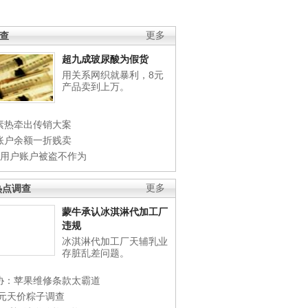
调查
更多
超九成玻尿酸为假货
用关系网织就暴利，8元
产品卖到上万。
素热牵出传销大案
账户余额一折贱卖
店用户账户被盗不作为
热点调查
更多
蒙牛承认冰淇淋代加工厂
违规
冰淇淋代加工厂天辅乳业
存脏乱差问题。
协：苹果维修条款太霸道
0元天价粽子调查