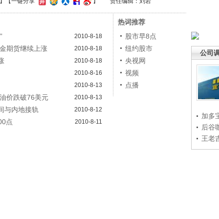
】
【一键分享
】
责任编辑：刘岩
热词推荐
”
股市早8点
2010-8-18
黄金期货继续上涨
纽约股市
2010-8-18
公司
涨
央视网
2010-8-18
视频
2010-8-16
点播
2010-8-13
 油价跌破76美元
2010-8-13
时间与内地接轨
2010-8-12
加多
00点
2010-8-11
后谷
王老