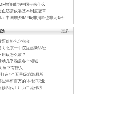
IMF增资能为中国带来什么
造血还需依靠基本制度变革
凡：中国增资IMF既非捐款也非无条件
精选
更多
发票价格包含税金
将向北京一中院提起新诉讼
不用该怎么放？
活动几乎涵盖各个领域
银 当下有赚头
0万打造4个五星级旅游厕所
那些年薪百万的“神秘”职业
返修因代工厂为二流作坊