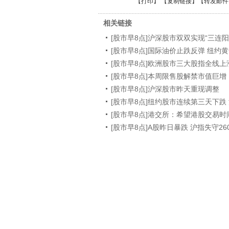
【
打印
】 【
复制链接
】【
转发邮件
相关链接
[股市早8点]沪深股市双双实现“三连阳
[股市早8点]国际油价止跌反弹 纽约
[股市早8点]欧洲股市三大股指全线上
[股市早8点]本周限售股解禁市值巨增
[股市早8点]沪深股市昨天重现调整
[股市早8点]纽约股市连续第三天下跌
[股市早8点]港交所：希望港股交易
[股市早8点]A股昨日暴跌 沪指失守26