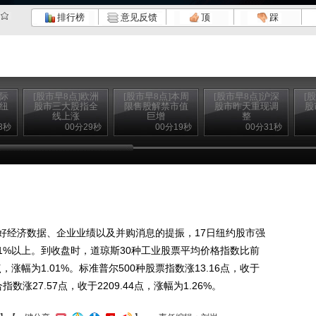
排行榜
意见反馈
顶
踩
国际
[股市早8点]欧洲
[股市早8点]本周
[股市早8点]沪深
[
 纽
股市三大股指全
限售股解禁市值
股市昨天重现调
股
线上涨
巨增
整
3秒
00分29秒
00分19秒
00分31秒
经济数据、企业业绩以及并购消息的提振，17日纽约股市强
1%以上。到收盘时，道琼斯30种工业股票平均价格指数比前
5点，涨幅为1.01%。标准普尔500种股票指数涨13.16点，收于
指数涨27.57点，收于2209.44点，涨幅为1.26%。