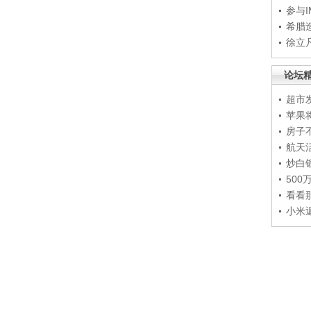
参与
希腊
徐立
论坛
超市
苹果
房子
航天
炒白
50
看看
小米