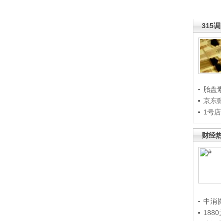
315
胎盘
京东
1号
财经
中消
188