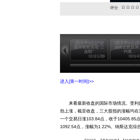
评分
[股市早8点]沪深
[股市早8点]
股市双双实现“三
油价止跌反弹
连阳”
约黄...
01分12秒
00分4
进入[第一时间]>>
来看最新收盘的国际市场情况。受利好
劲上涨，截至收盘，三大股指的涨幅均在
一个交易日涨103.84点，收于10405.8
1092.54点，涨幅为1.22%。纳斯达克综合