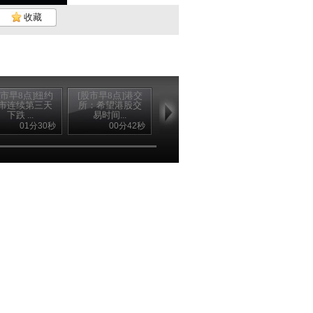
收藏
股市早8点]纽约
[股市早8点]港交
[股市早8点]A股昨
市连续第三天
所：希望港股交
日暴跌 沪指失守
下跌 ...
易时间...
2...
01分30秒
00分42秒
00分51秒