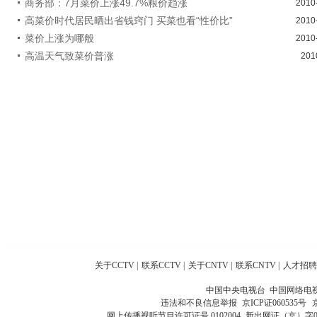
商务部：7月菜价上涨49.7%粮价趋涨
2010
高菜价时代居民晒出省钱窍门 买菜也看“性价比”
2010
菜价上涨为哪般
2010
高温天气致菜价普涨
201
关于CCTV
|
联系CCTV
|
关于CNTV
|
联系CNTV
|
人才招聘
中国中央电视台 中国网络电
违法和不良信息举报
京ICP证060535号
网上传播视听节目许可证号 0102004
新出网证（京）字0