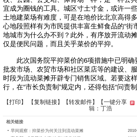
宜成为圈钱的工具。城区寸土寸金，或许一
土地建菜场有难度，可是在地价比北京高得
心地段照样有为市民提供丰富生鲜食品的“街
地城市为什么办不到？此外，有序放开流动
仅是便民问题，而且关乎菜价的平抑。
此次国务院平抑菜价的6项措施中已明确
批发市场、农贸市场和社区菜店等的建设、
时段为流动菜摊开辟专门销售区域。若要这
行，在“市长负责制”规定内，还得包括“问责制
【
打印
】 【
复制链接
】【
转发邮件
】
【一键分享
辑：丁浩
相关链接
早间观察：抑菜价为何关注到流动菜摊
2010