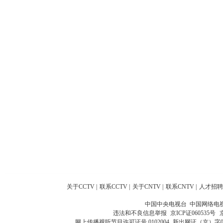
关于CCTV
|
联系CCTV
|
关于CNTV
|
联系CNTV
|
人才招聘
中国中央电视台 中国网络电
违法和不良信息举报
京ICP证060535号
网上传播视听节目许可证号 0102004
新出网证（京）字0