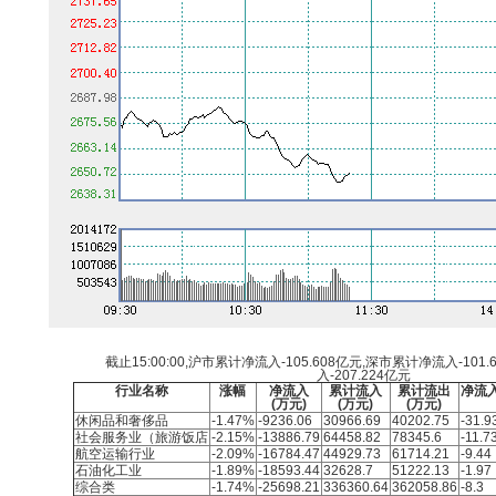
截止15:00:00,沪市累计净流入-105.608亿元,深市累计净流入-101
入-207.224亿元
行业名称
涨幅
净流入
累计流入
累计流出
净流
(万元)
(万元)
(万元)
休闲品和奢侈品
-1.47%
-9236.06
30966.69
40202.75
-31.9
社会服务业（旅游饭店
-2.15%
-13886.79
64458.82
78345.6
-11.7
航空运输行业
-2.09%
-16784.47
44929.73
61714.21
-9.44
石油化工业
-1.89%
-18593.44
32628.7
51222.13
-1.97
综合类
-1.74%
-25698.21
336360.64
362058.86
-8.3