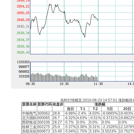
实时行情截至:2010-08-23 14:57:01
涨跌幅排
股票名称
股票代码
收盘价
涨跌幅
当日
T-1
T-2
5日
20日
中能电气
300062
28.8
-6.98%
-2.4%
4.03%
-6.0665%
19.403%
北方国际
000065
26.7
-6.32%
4.63%
-0.51%
-0.3731%
19.8922
西部牧业
300106
28.27
-5.7%
0.0%
0.0%
0.0%
0.0%
桂林三金
002275
25.0
-5.37%
3.36%
0.31%
-2.1526%
12.1076
东阳光铝
600673
15.45
-5.04%
1.75%
3.16%
3.5523%
10.7527