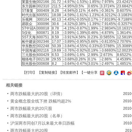
莱茵生物
002166
31.72
-4.97%
-1.53%
-1.85%
-7.978%
23.4241
东方园林
002310
211.5
-4.95%
0.5%
0.65%
3.3724%
23.6842
ST泰复
000409
8.28
-4.94%
0.11%
4.44%
-0.361%
0.6075%
时代出版
600551
18.08
-4.59%
-1.61%
-1.23%
-6.3212%
-3.1083
乐视网
300104
40.13
-4.45%
-0.05%
0.17%
-7.8319%
-9.7188
易联众
300096
30.6
-4.32%
0.38%
-1.39%
-7.9145%
-0.3257
ST中冠A
000018
8.78
-4.15%
-0.87%
1.99%
-2.9834%
10.1631
S仪化
600871
8.19
-3.99%
-1.39%
0.46%
-4.878%
1.3614%
SST天海
600751
8.59
-3.91%
4.56%
0.23%
0.5855%
12.5819
柘中建设
002346
17.07
-3.89%
-0.95%
5.66%
-0.8135%
2.7076%
华东数控
002248
50.39
-3.84%
-4.55%
-0.33%
0.5788%
15.3089
中国海诚
002116
19.69
-3.76%
-0.92%
0.19%
-3.6693%
12.0023
三元股份
600429
6.53
-3.69%
-1.6%
2.99%
2.673%
8.6522%
顺络电子
002138
29.55
-3.68%
0.26%
0.1%
-2.86%
4.4539%
阳光股份
000608
8.2
-3.64%
-0.47%
3.01%
-2.497%
1.4851%
【
打印
】 【
复制链接
】【
转发邮件
】
【一键分享
相关链接
两市跌幅最大的20股（详情）
2010
黄金概念股全线下挫 跌幅均超2%
2010
两市跌幅最大的20只股
2010
两市跌幅最大的20股（名单）
2010
沪深两市同创7月以来最大单日跌幅
2010
两市跌幅最大的20股
201