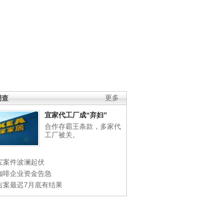
调查
更多
宜家代工厂成“弃妇”
合作存霸王条款，多家代
工厂被关。
宝案件波澜起伏
咖啡企业资金告急
吉案最迟7月底有结果