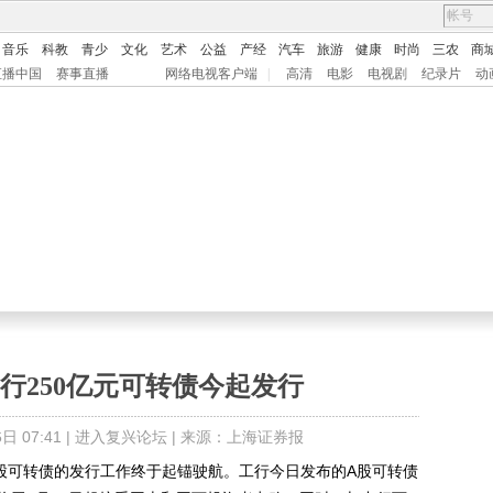
音乐
科教
青少
文化
艺术
公益
产经
汽车
旅游
健康
时尚
三农
商
直播中国
赛事直播
网络电视客户端
|
高清
电影
电视剧
纪录片
动
行250亿元可转债今起发行
 07:41 |
进入复兴论坛
| 来源：上海证券报
A股可转债的发行工作终于起锚驶航。工行今日发布的A股可转债