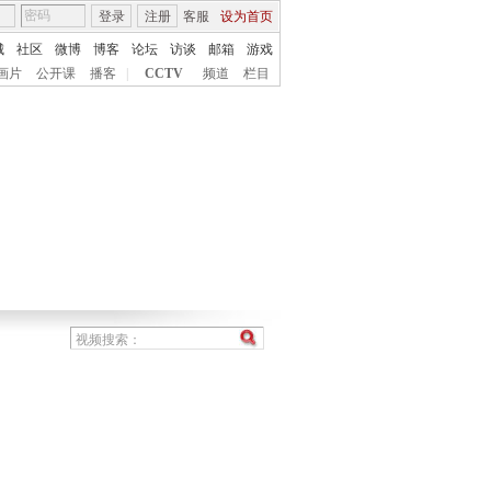
登录
注册
客服
设为首页
城
社区
微博
博客
论坛
访谈
邮箱
游戏
画片
公开课
播客
|
CCTV
频道
栏目