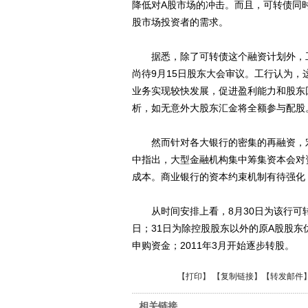
降低对A股市场的冲击。而且，可转债同
股市场投资者的需求。
据悉，除了可转债这个融资计划外，工行
尚待9月15日股东大会审议。工行认为
业务实现较快发展，促进盈利能力和股东
析，如无意外大股东汇金将全额参与配股
然而针对各大银行的密集的再融资，宏
中指出，大型金融机构集中筹集资本会对
成本。商业银行的资本约束机制有待强化
从时间安排上看，8月30日为该行可转
日；31日为除控股股东以外的原A股股
申购资金；2011年3月开始逐步转股。
【
打印
】 【
复制链接
】【
转发邮件
相关链接