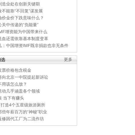
制造业处在创新关键期
业不能靠“不回复”谋发展
油价金价下跌意味什么？
公关中传递的“负能量”
IMF增资能为中国带来什么
造血还需依靠基本制度变革
凡：中国增资IMF既非捐款也非无条件
精选
更多
发票价格包含税金
将向北京一中院提起新诉讼
不用该怎么放？
活动几乎涵盖各个领域
银 当下有赚头
0万打造4个五星级旅游厕所
那些年薪百万的“神秘”职业
返修因代工厂为二流作坊