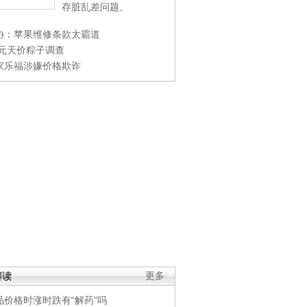
存脏乱差问题。
协：苹果维修条款太霸道
0元天价粽子调查
家乐福涉嫌价格欺诈
解读
更多
品价格时涨时跌有“解药”吗