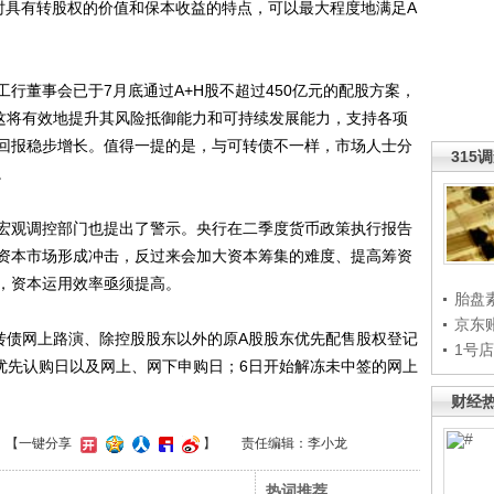
时具有转股权的价值和保本收益的特点，可以最大程度地满足A
董事会已于7月底通过A+H股不超过450亿元的配股方案，
，这将有效地提升其风险抵御能力和可持续发展能力，支持各项
回报稳步增长。值得一提的是，与可转债不一样，市场人士分
315
。
观调控部门也提出了警示。央行在二季度货币政策执行报告
资本市场形成冲击，反过来会加大资本筹集的难度、提高筹资
，资本运用效率亟须提高。
胎盘
京东
债网上路演、除控股股东以外的原A股股东优先配售股权登记
1号
东优先认购日以及网上、网下申购日；6日开始解冻未中签的网上
财经
】
【一键分享
】
责任编辑：李小龙
热词推荐