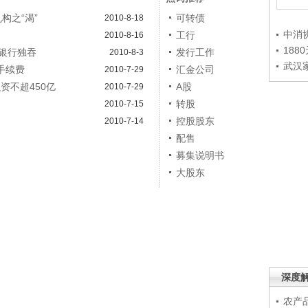
构之“渴”
可转债
2010-8-18
中消
工行
2010-8-16
188
银行独吞
发行工作
2010-8-3
武汉
手续费
汇金公司
2010-7-29
融资不超450亿
A股
2010-7-29
转股
2010-7-15
控股股东
2010-7-14
配售
募集说明书
大股东
深度
农产