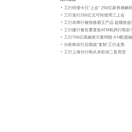
工行转债今日“上会” 250亿新券难解机
工行发行250亿元可转债周三上会
工行农商行被指推霸王产品 超额收益
工行建行被告重复收ATM机跨行取款
工行700亿再融资方案明朗 A H配股
分析称农行后期或“复制”工行走势
工行上海分行称从未松动二套房贷