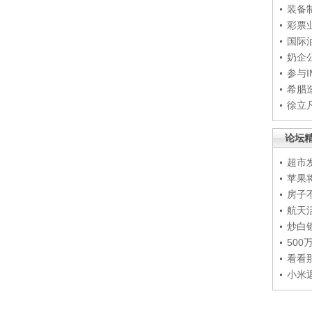
装备
彩票
国际
奶企
参与
希腊
徐立
论坛
超市
苹果
房子
航天
炒白
50
看看
小米