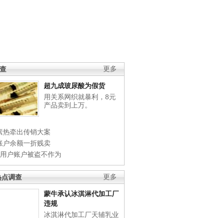
调查
更多
超九成玻尿酸为假货
用关系网织就暴利，8元
产品卖到上万。
素热牵出传销大案
账户余额一折贱卖
店用户账户被盗不作为
热点调查
更多
蒙牛承认冰淇淋代加工厂
违规
冰淇淋代加工厂天辅乳业