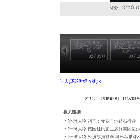
评分
[环球人物]祖马：
[环球人物]德
无意干涉钻石行
民党主席施泰
业
迈尔：...
02分05秒
03分1
进入[环球财经连线]>>
【
打印
】 【
复制链接
】【
转发邮件
相关链接
[环球人物]祖马：无意干涉钻石行业
[环球人物]德国社民党主席施泰因迈
[环球人物]经济数据糟糕 奥巴马被评