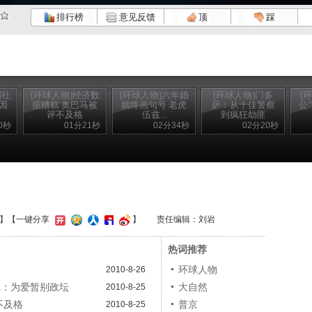
排行榜
意见反馈
顶
踩
国社
[环球人物]经济数
[环球人物]六年婚
[环球人物]门多
[
因
据糟糕 奥巴马被
姻终画句号 老虎
萨：从十佳警察
公
评不及格
伍兹...
到疯狂劫匪
0秒
01分21秒
02分34秒
02分20秒
】
【一键分享
】
责任编辑：刘岩
热词推荐
环球人物
2010-8-26
尔：为爱暂别政坛
大自然
2010-8-25
不及格
普京
2010-8-25