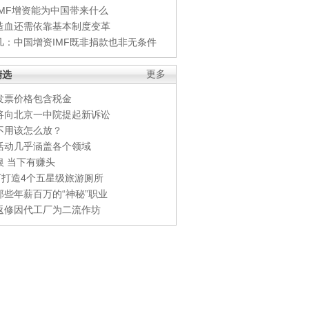
IMF增资能为中国带来什么
造血还需依靠基本制度变革
凡：中国增资IMF既非捐款也非无条件
精选
更多
发票价格包含税金
将向北京一中院提起新诉讼
不用该怎么放？
活动几乎涵盖各个领域
银 当下有赚头
0万打造4个五星级旅游厕所
那些年薪百万的“神秘”职业
返修因代工厂为二流作坊