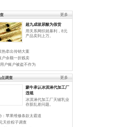
调查
更多
超九成玻尿酸为假货
用关系网织就暴利，8元
产品卖到上万。
素热牵出传销大案
账户余额一折贱卖
店用户账户被盗不作为
热点调查
更多
蒙牛承认冰淇淋代加工厂
违规
冰淇淋代加工厂天辅乳业
存脏乱差问题。
协：苹果维修条款太霸道
0元天价粽子调查