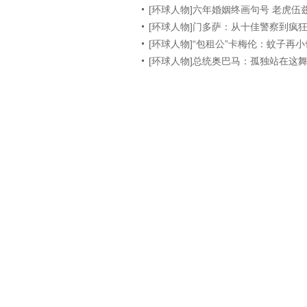
[环球人物]六年婚姻终画句号 老虎伍
[环球人物]门多萨：从十佳警察到疯
[环球人物]“包租公”卡梅伦：蚊子再
[环球人物]总统奥巴马：孤独站在这