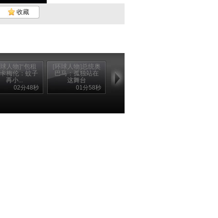
收藏
环球人物]“包租
[环球人物]总统奥
”卡梅伦：蚊子
巴马：孤独站在
再小...
这舞台
02分48秒
01分58秒