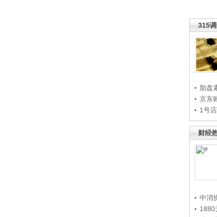
315
胎盘
京东
1号
财经
中消
188