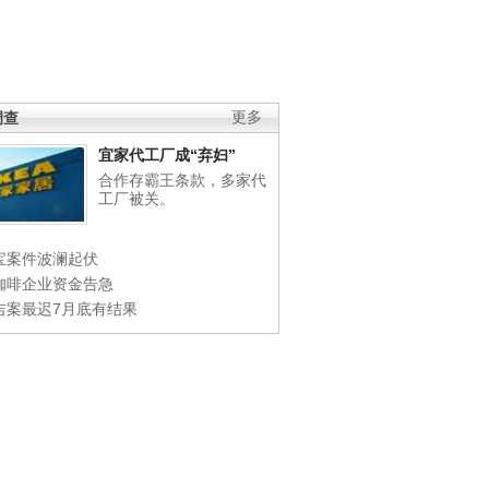
调查
更多
宜家代工厂成“弃妇”
合作存霸王条款，多家代
工厂被关。
宝案件波澜起伏
咖啡企业资金告急
吉案最迟7月底有结果