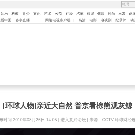
音乐
科教
青少
文化
艺术
公益
产经
汽车
旅游
健康
时尚
三农
商
直播中国
赛事直播
网络电视客户端
|
高清
电影
电视剧
纪录片
动
[环球人物]亲近大自然 普京看棕熊观灰鲸
布时间:2010年08月26日 14:05 |
进入复兴论坛
| 来源：CCTV-环球财经