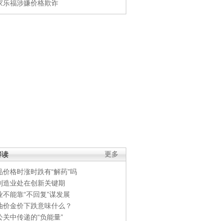
家乐福涉嫌价格欺诈
解读
更多
品价格时涨时跌有“解药”吗
制造业处在创新关键期
业不能靠“不回复”谋发展
油价金价下跌意味什么？
公关中传递的“负能量”