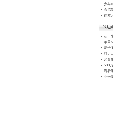
参与
希腊
徐立
论坛
超市
苹果
房子
航天
炒白
50
看看
小米