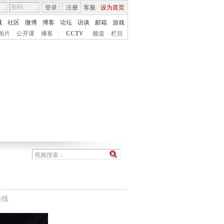
登录
注册
客服
设为首页
城
社区
微博
博客
论坛
访谈
邮箱
游戏
画片
公开课
播客
|
CCTV
频道
栏目
连线